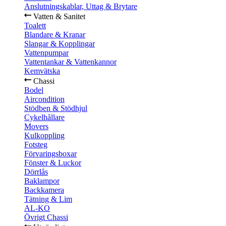
Anslutningskablar, Uttag & Brytare
Vatten & Sanitet
Toalett
Blandare & Kranar
Slangar & Kopplingar
Vattenpumpar
Vattentankar & Vattenkannor
Kemvätska
Chassi
Bodel
Aircondition
Stödben & Stödhjul
Cykelhållare
Movers
Kulkoppling
Fotsteg
Förvaringsboxar
Fönster & Luckor
Dörrlås
Baklampor
Backkamera
Tätning & Lim
AL-KO
Övrigt Chassi