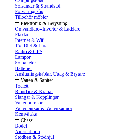
Campingstolar
Solsängar & Strandstol
Förvaringskåp
Tillbehör möbler
Elektronik & Belysning
Omvandlare--Inverter & Laddare
Fläktar
Internet & Wifi
TV, Bild & Ljud
Radio & GPS
Lampor
Solpaneler
Batterier
Anslutningskablar, Uttag & Brytare
Vatten & Sanitet
Toalett
Blandare & Kranar
Slangar & Kopplingar
Vattenpumpar
Vattentankar & Vattenkannor
Kemvätska
Chassi
Bodel
Aircondition
Stödben & Stödhjul