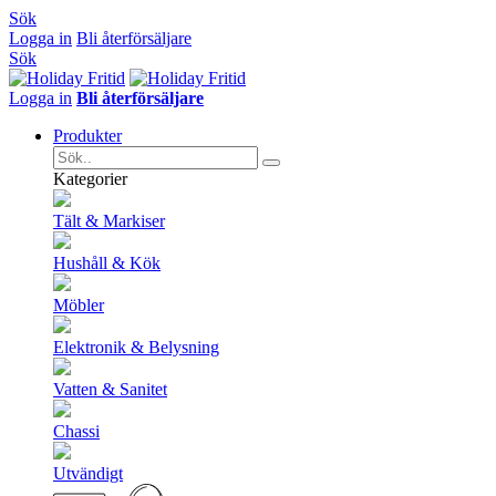
Sök
Logga in
Bli återförsäljare
Sök
Logga in
Bli återförsäljare
Produkter
Kategorier
Tält & Markiser
Hushåll & Kök
Möbler
Elektronik & Belysning
Vatten & Sanitet
Chassi
Utvändigt