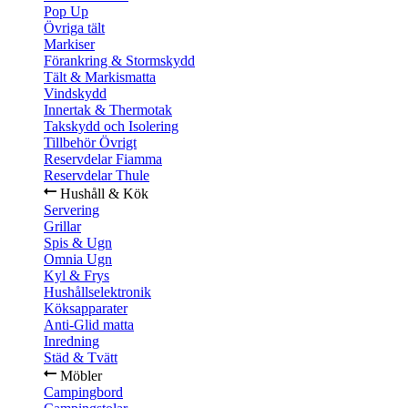
Pop Up
Övriga tält
Markiser
Förankring & Stormskydd
Tält & Markismatta
Vindskydd
Innertak & Thermotak
Takskydd och Isolering
Tillbehör Övrigt
Reservdelar Fiamma
Reservdelar Thule
Hushåll & Kök
Servering
Grillar
Spis & Ugn
Omnia Ugn
Kyl & Frys
Hushållselektronik
Köksapparater
Anti-Glid matta
Inredning
Städ & Tvätt
Möbler
Campingbord