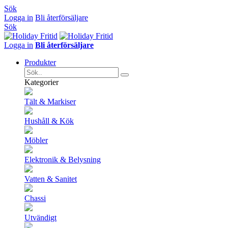
Sök
Logga in
Bli återförsäljare
Sök
Logga in
Bli återförsäljare
Produkter
Kategorier
Tält & Markiser
Hushåll & Kök
Möbler
Elektronik & Belysning
Vatten & Sanitet
Chassi
Utvändigt