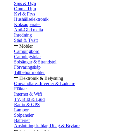
Spis & Ugn
Omnia Ugn
Kyl & Frys
Hushållselektronik
Köksapparater
Anti-Glid matta
Inredning
Städ & Tvätt
Möbler
Campingbord
Campingstolar
Solsängar & Strandstol
Förvaringskåp
Tillbehör möbler
Elektronik & Belysning
Omvandlare--Inverter & Laddare
Fläktar
Internet & Wifi
TV, Bild & Ljud
Radio & GPS
Lampor
Solpaneler
Batterier
Anslutningskablar, Uttag & Brytare