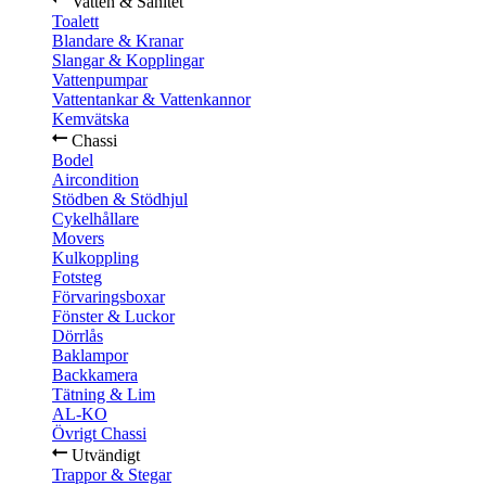
Vatten & Sanitet
Toalett
Blandare & Kranar
Slangar & Kopplingar
Vattenpumpar
Vattentankar & Vattenkannor
Kemvätska
Chassi
Bodel
Aircondition
Stödben & Stödhjul
Cykelhållare
Movers
Kulkoppling
Fotsteg
Förvaringsboxar
Fönster & Luckor
Dörrlås
Baklampor
Backkamera
Tätning & Lim
AL-KO
Övrigt Chassi
Utvändigt
Trappor & Stegar