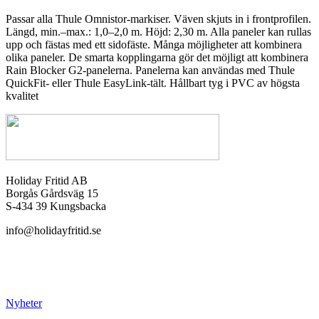
Passar alla Thule Omnistor-markiser. Väven skjuts in i frontprofilen.
Längd, min.–max.: 1,0–2,0 m. Höjd: 2,30 m. Alla paneler kan rullas
upp och fästas med ett sidofäste. Många möjligheter att kombinera
olika paneler. De smarta kopplingarna gör det möjligt att kombinera
Rain Blocker G2-panelerna. Panelerna kan användas med Thule
QuickFit- eller Thule EasyLink-tält. Hållbart tyg i PVC av högsta
kvalitet
Holiday Fritid AB
Borgås Gårdsväg 15
S-434 39 Kungsbacka
info@holidayfritid.se
Nyheter