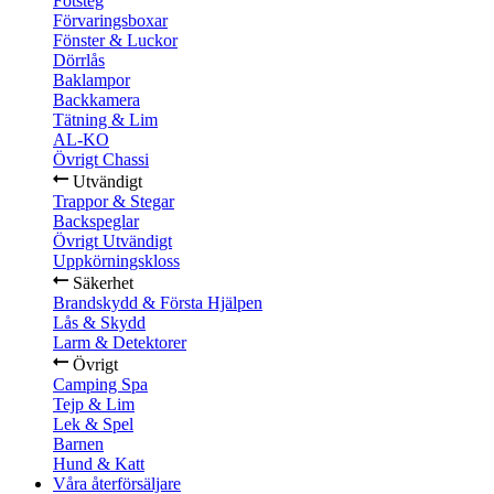
Fotsteg
Förvaringsboxar
Fönster & Luckor
Dörrlås
Baklampor
Backkamera
Tätning & Lim
AL-KO
Övrigt Chassi
Utvändigt
Trappor & Stegar
Backspeglar
Övrigt Utvändigt
Uppkörningskloss
Säkerhet
Brandskydd & Första Hjälpen
Lås & Skydd
Larm & Detektorer
Övrigt
Camping Spa
Tejp & Lim
Lek & Spel
Barnen
Hund & Katt
Våra återförsäljare