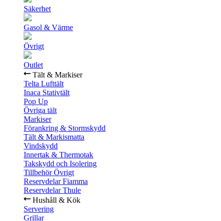
Säkerhet
Gasol & Värme
Övrigt
Outlet
Tält & Markiser
Telta Lufttält
Inaca Stativtält
Pop Up
Övriga tält
Markiser
Förankring & Stormskydd
Tält & Markismatta
Vindskydd
Innertak & Thermotak
Takskydd och Isolering
Tillbehör Övrigt
Reservdelar Fiamma
Reservdelar Thule
Hushåll & Kök
Servering
Grillar