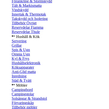
Förankring & Stormskydd
Tält & Markismatta
Vindskydd
Innertak & Thermotak
Takskydd och Isolering
Tillbehör Övrigt
Reservdelar Fiamma
Reservdelar Thule
Hushåll & Kök
Servering
Grillar
Spis & Ugn
Omnia Ugn
Kyl & Frys
Hushållselektronik
Köksapparater
Anti-Glid matta
Inredning
Städ & Tvätt
Möbler
Campingbord
Campingstolar
Solsängar & Strandstol
Förvaringskåp
Tillbehör möbler