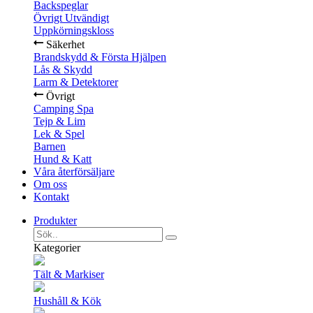
Backspeglar
Övrigt Utvändigt
Uppkörningskloss
Säkerhet
Brandskydd & Första Hjälpen
Lås & Skydd
Larm & Detektorer
Övrigt
Camping Spa
Tejp & Lim
Lek & Spel
Barnen
Hund & Katt
Våra återförsäljare
Om oss
Kontakt
Produkter
Kategorier
Tält & Markiser
Hushåll & Kök