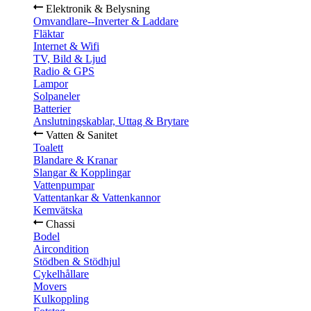
Elektronik & Belysning
Omvandlare--Inverter & Laddare
Fläktar
Internet & Wifi
TV, Bild & Ljud
Radio & GPS
Lampor
Solpaneler
Batterier
Anslutningskablar, Uttag & Brytare
Vatten & Sanitet
Toalett
Blandare & Kranar
Slangar & Kopplingar
Vattenpumpar
Vattentankar & Vattenkannor
Kemvätska
Chassi
Bodel
Aircondition
Stödben & Stödhjul
Cykelhållare
Movers
Kulkoppling