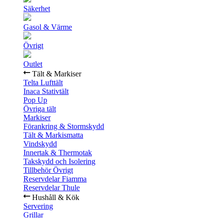
Säkerhet
Gasol & Värme
Övrigt
Outlet
Tält & Markiser
Telta Lufttält
Inaca Stativtält
Pop Up
Övriga tält
Markiser
Förankring & Stormskydd
Tält & Markismatta
Vindskydd
Innertak & Thermotak
Takskydd och Isolering
Tillbehör Övrigt
Reservdelar Fiamma
Reservdelar Thule
Hushåll & Kök
Servering
Grillar