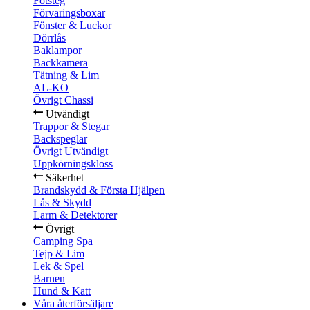
Fotsteg
Förvaringsboxar
Fönster & Luckor
Dörrlås
Baklampor
Backkamera
Tätning & Lim
AL-KO
Övrigt Chassi
Utvändigt
Trappor & Stegar
Backspeglar
Övrigt Utvändigt
Uppkörningskloss
Säkerhet
Brandskydd & Första Hjälpen
Lås & Skydd
Larm & Detektorer
Övrigt
Camping Spa
Tejp & Lim
Lek & Spel
Barnen
Hund & Katt
Våra återförsäljare