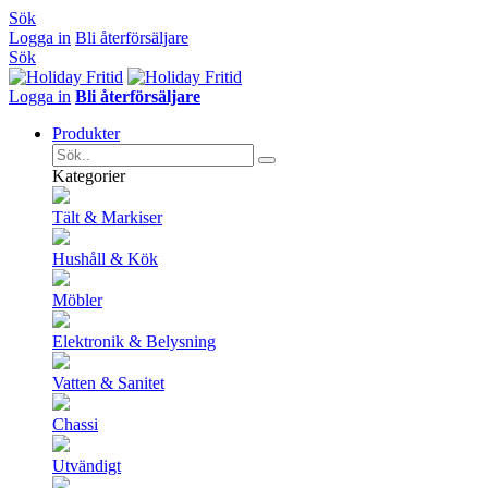
Sök
Logga in
Bli återförsäljare
Sök
Logga in
Bli återförsäljare
Produkter
Kategorier
Tält & Markiser
Hushåll & Kök
Möbler
Elektronik & Belysning
Vatten & Sanitet
Chassi
Utvändigt