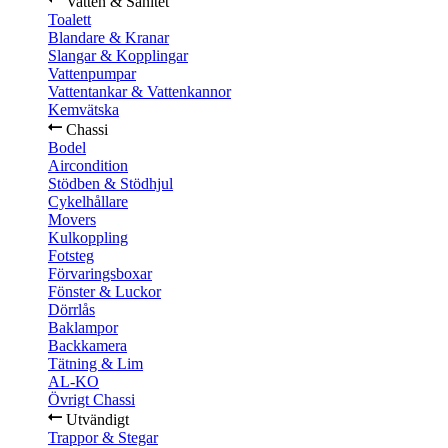
Vatten & Sanitet
Toalett
Blandare & Kranar
Slangar & Kopplingar
Vattenpumpar
Vattentankar & Vattenkannor
Kemvätska
Chassi
Bodel
Aircondition
Stödben & Stödhjul
Cykelhållare
Movers
Kulkoppling
Fotsteg
Förvaringsboxar
Fönster & Luckor
Dörrlås
Baklampor
Backkamera
Tätning & Lim
AL-KO
Övrigt Chassi
Utvändigt
Trappor & Stegar