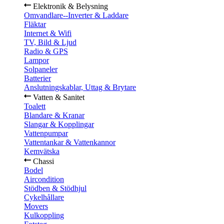
Elektronik & Belysning
Omvandlare--Inverter & Laddare
Fläktar
Internet & Wifi
TV, Bild & Ljud
Radio & GPS
Lampor
Solpaneler
Batterier
Anslutningskablar, Uttag & Brytare
Vatten & Sanitet
Toalett
Blandare & Kranar
Slangar & Kopplingar
Vattenpumpar
Vattentankar & Vattenkannor
Kemvätska
Chassi
Bodel
Aircondition
Stödben & Stödhjul
Cykelhållare
Movers
Kulkoppling