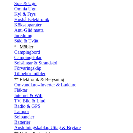
Spis & Ugn
Omnia Ugn
Kyl & Frys
Hushållselektronik
Köksapparater
Anti-Glid matta
Inredning
Städ & Tvätt
Möbler
Campingbord
Campingstolar
Solsängar & Strandstol
Förvaringskåp
Tillbehör möbler
Elektronik & Belysning
Omvandlare--Inverter & Laddare
Fläktar
Internet & Wifi
TV, Bild & Ljud
Radio & GPS
Lampor
Solpaneler
Batterier
Anslutningskablar, Uttag & Brytare