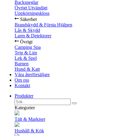
Backspeglar
Övrigt Utvändigt
Uppkörningskloss
Säkerhet
Brandskydd & Första Hjälpen
Lås & Skydd
Larm & Detektorer
Övrigt
Camping Spa
Tejp & Lim
Lek & Spel
Barnen
Hund & Katt
Våra återförsäljare
Om oss
Kontakt
Produkter
Kategorier
Tält & Markiser
Hushåll & Kök