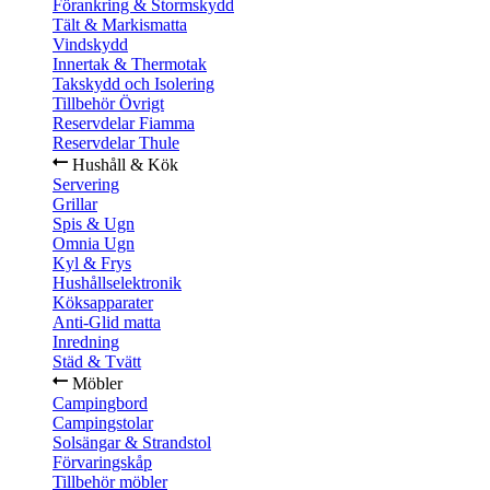
Förankring & Stormskydd
Tält & Markismatta
Vindskydd
Innertak & Thermotak
Takskydd och Isolering
Tillbehör Övrigt
Reservdelar Fiamma
Reservdelar Thule
Hushåll & Kök
Servering
Grillar
Spis & Ugn
Omnia Ugn
Kyl & Frys
Hushållselektronik
Köksapparater
Anti-Glid matta
Inredning
Städ & Tvätt
Möbler
Campingbord
Campingstolar
Solsängar & Strandstol
Förvaringskåp
Tillbehör möbler