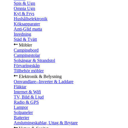
Spis & Ugn
Omnia Ugn
Kyl & Frys
Hushållselektronik
Köksapparater
Anti-Glid matta
Inredning
Städ & Tvätt
Möbler
Campingbord
Campingstolar
Solsängar & Strandstol
Förvaringskåp
Tillbehör möbler
Elektronik & Belysning
Omvandlare--Inverter & Laddare
Fläktar
Internet & Wifi
TV, Bild & Ljud
Radio & GPS
Lampor
Solpaneler
Batterier
Anslutningskablar, Uttag & Brytare