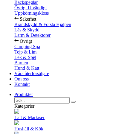
Backspeglar
Övrigt Utvändigt
Uppkörningskloss
Säkerhet
Brandskydd & Första Hjälpen
Lås & Skydd
Larm & Detektorer
Övrigt
Camping Spa
Tejp & Lim
Lek & Spel
Barnen
Hund & Katt
Våra återförsäljare
Om oss
Kontakt
Produkter
Kategorier
Tält & Markiser
Hushåll & Kök