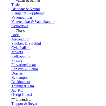
Vatten & Sanitet
Toalett
Blandare & Kranar
Slangar & Kopplingar
Vattenpumpar
Vattentankar & Vattenkannor
Kemvätska
Chassi
Bodel
Aircondition
Stödben & Stödhjul
Cykelhållare
Movers
Kulkoppling
Fotsteg
Förvaringsboxar
Fönster & Luckor
Dörrlås
Baklampor
Backkamera
Tätning & Lim
AL-KO
Övrigt Chassi
Utvändigt
Trappor & Stegar