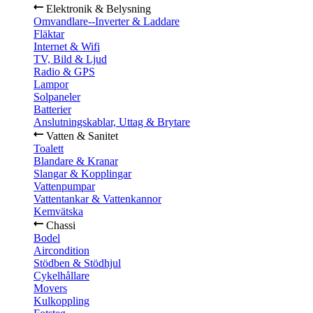
Elektronik & Belysning
Omvandlare--Inverter & Laddare
Fläktar
Internet & Wifi
TV, Bild & Ljud
Radio & GPS
Lampor
Solpaneler
Batterier
Anslutningskablar, Uttag & Brytare
Vatten & Sanitet
Toalett
Blandare & Kranar
Slangar & Kopplingar
Vattenpumpar
Vattentankar & Vattenkannor
Kemvätska
Chassi
Bodel
Aircondition
Stödben & Stödhjul
Cykelhållare
Movers
Kulkoppling