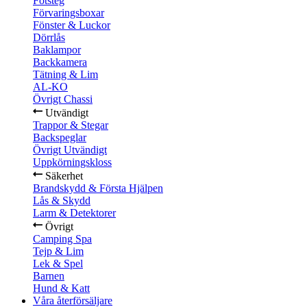
Fotsteg
Förvaringsboxar
Fönster & Luckor
Dörrlås
Baklampor
Backkamera
Tätning & Lim
AL-KO
Övrigt Chassi
Utvändigt
Trappor & Stegar
Backspeglar
Övrigt Utvändigt
Uppkörningskloss
Säkerhet
Brandskydd & Första Hjälpen
Lås & Skydd
Larm & Detektorer
Övrigt
Camping Spa
Tejp & Lim
Lek & Spel
Barnen
Hund & Katt
Våra återförsäljare