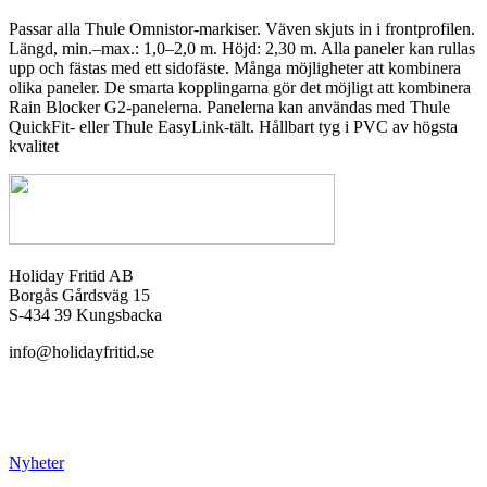
Passar alla Thule Omnistor-markiser. Väven skjuts in i frontprofilen.
Längd, min.–max.: 1,0–2,0 m. Höjd: 2,30 m. Alla paneler kan rullas
upp och fästas med ett sidofäste. Många möjligheter att kombinera
olika paneler. De smarta kopplingarna gör det möjligt att kombinera
Rain Blocker G2-panelerna. Panelerna kan användas med Thule
QuickFit- eller Thule EasyLink-tält. Hållbart tyg i PVC av högsta
kvalitet
Holiday Fritid AB
Borgås Gårdsväg 15
S-434 39 Kungsbacka
info@holidayfritid.se
Nyheter