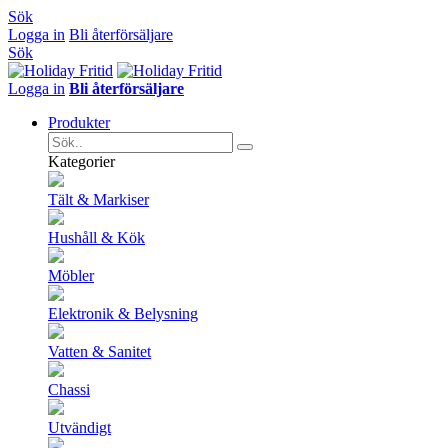
Sök
Logga in
Bli återförsäljare
Sök
Logga in
Bli återförsäljare
Produkter
Kategorier
Tält & Markiser
Hushåll & Kök
Möbler
Elektronik & Belysning
Vatten & Sanitet
Chassi
Utvändigt