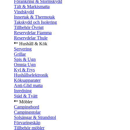
Förankring & Stormskydd
Tält & Markismatta
Vindskydd
Innertak & Thermotak
Takskydd och Isolering
Tillbehör Övrigt
Reservdelar Fiamma
Reservdelar Thule
Hushåll & Kök
Servering
Grillar
Spis & Ugn
Omnia Ugn
Kyl & Frys
Hushållselektronik
Köksapparater
Anti-Glid matta
Inredning
Städ & Tvätt
Möbler
Campingbord
Campingstolar
Solsängar & Strandstol
Förvaringskåp
Tillbehör möbler