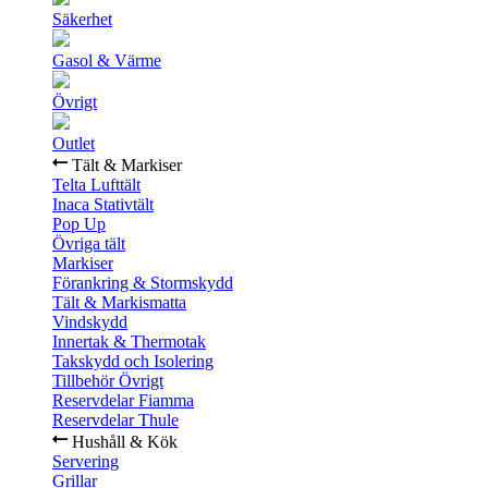
Säkerhet
Gasol & Värme
Övrigt
Outlet
Tält & Markiser
Telta Lufttält
Inaca Stativtält
Pop Up
Övriga tält
Markiser
Förankring & Stormskydd
Tält & Markismatta
Vindskydd
Innertak & Thermotak
Takskydd och Isolering
Tillbehör Övrigt
Reservdelar Fiamma
Reservdelar Thule
Hushåll & Kök
Servering
Grillar