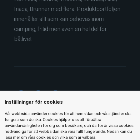
Inaca, Brunner med flera. Produktportföljen
innehåller allt som kan behövas inom
camping, fritid men även en hel del för
båtlivet.
Inställningar för cookies
Vår webbsida använder cookies för att hemsidan och våra tjänster ska
Copyright ©
2026 Holiday Fritid AB
fungera som de ska. Cookies hjälper oss att förbättra
användarvänligheten för dig som besökare, och därför är vissa cookies
nödvändiga för att webbsidan ska vara fullt fungerande. Nedan kan du
Integritetspolicy
läsa mer om våra cookies och vilka som är valbara.