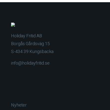
Holiday Fritid AB
Borgås Gårdsväg 15
S-434 39 Kungsbacka
info@holidayfritid.se
Nyheter