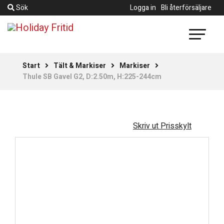
Sök
Logga in
Bli återförsäljare
Start
Tält & Markiser
Markiser
Thule SB Gavel G2, D:2.50m, H:225-244cm
Skriv ut Prisskylt