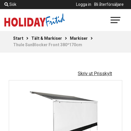
Sök
Logga in
Bli återförsäljare
Start
Tält & Markiser
Markiser
Thule SunBlocker Front 380*170cm
Skriv ut Prisskylt