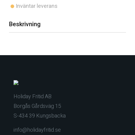
Inväntar leverans
Beskrivning
Holiday Fritid AB
Borgås Gårdsväg 15
S-434 39 Kungsbacka
info@holidayfritid.se