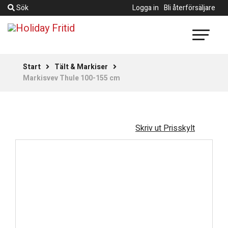
Sök
Logga in
Bli återförsäljare
Start
Tält & Markiser
Markisvev Thule 100-155 cm
Skriv ut Prisskylt