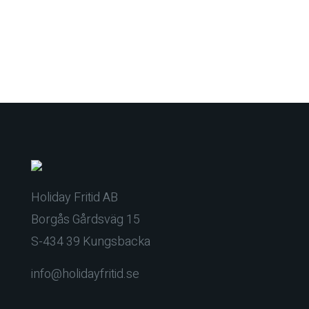
Holiday Fritid AB
Borgås Gårdsväg 15
S-434 39 Kungsbacka
info@holidayfritid.se