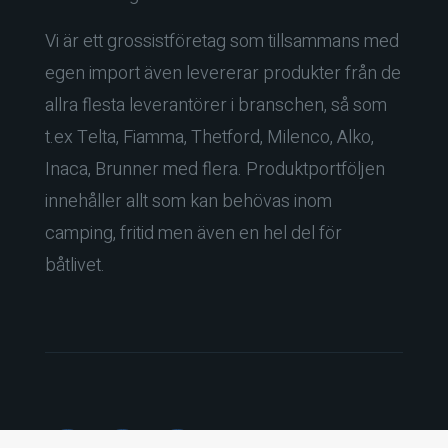
Vi är ett grossistföretag som tillsammans med
egen import även levererar produkter från de
allra flesta leverantörer i branschen, så som
t.ex Telta, Fiamma, Thetford, Milenco, Alko,
Inaca, Brunner med flera. Produktportföljen
innehåller allt som kan behövas inom
camping, fritid men även en hel del för
båtlivet.