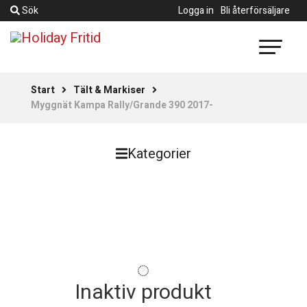
Sök
Logga in
Bli återförsäljare
Start
Tält & Markiser
Myggnät Kampa Rally/Grande 390 2017-
Kategorier
Inaktiv produkt