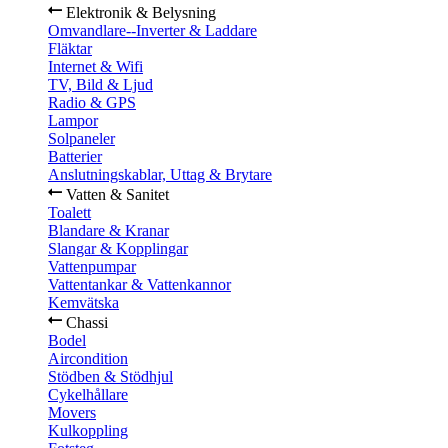
Elektronik & Belysning
Omvandlare--Inverter & Laddare
Fläktar
Internet & Wifi
TV, Bild & Ljud
Radio & GPS
Lampor
Solpaneler
Batterier
Anslutningskablar, Uttag & Brytare
Vatten & Sanitet
Toalett
Blandare & Kranar
Slangar & Kopplingar
Vattenpumpar
Vattentankar & Vattenkannor
Kemvätska
Chassi
Bodel
Aircondition
Stödben & Stödhjul
Cykelhållare
Movers
Kulkoppling