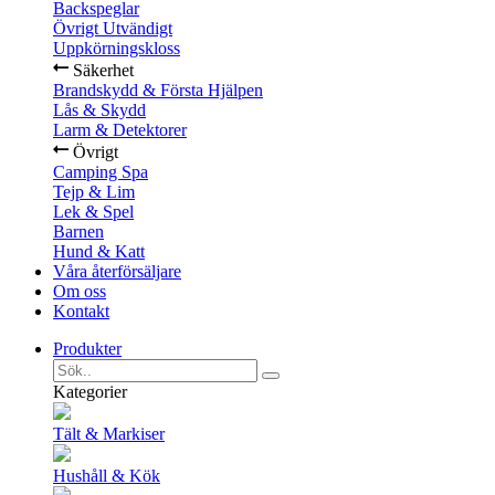
Backspeglar
Övrigt Utvändigt
Uppkörningskloss
Säkerhet
Brandskydd & Första Hjälpen
Lås & Skydd
Larm & Detektorer
Övrigt
Camping Spa
Tejp & Lim
Lek & Spel
Barnen
Hund & Katt
Våra återförsäljare
Om oss
Kontakt
Produkter
Kategorier
Tält & Markiser
Hushåll & Kök