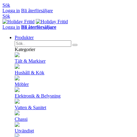
Sök
Logga in
Bli återförsäljare
Sök
Logga in
Bli återförsäljare
Produkter
Kategorier
Tält & Markiser
Hushåll & Kök
Möbler
Elektronik & Belysning
Vatten & Sanitet
Chassi
Utvändigt