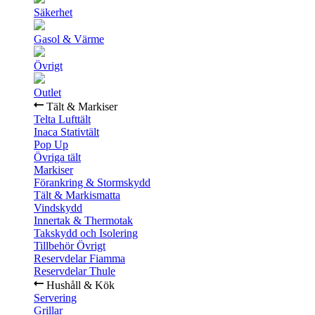
Säkerhet
Gasol & Värme
Övrigt
Outlet
Tält & Markiser
Telta Lufttält
Inaca Stativtält
Pop Up
Övriga tält
Markiser
Förankring & Stormskydd
Tält & Markismatta
Vindskydd
Innertak & Thermotak
Takskydd och Isolering
Tillbehör Övrigt
Reservdelar Fiamma
Reservdelar Thule
Hushåll & Kök
Servering
Grillar