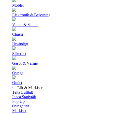
Möbler
Elektronik & Belysning
Vatten & Sanitet
Chassi
Utvändigt
Säkerhet
Gasol & Värme
Övrigt
Outlet
Tält & Markiser
Telta Lufttält
Inaca Stativtält
Pop Up
Övriga tält
Markiser