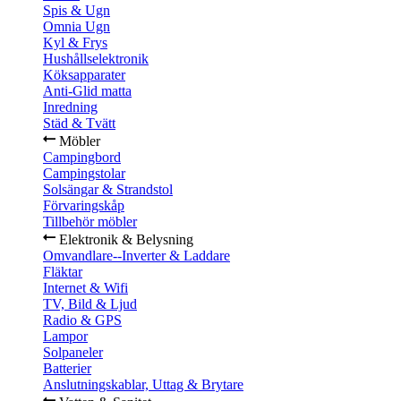
Spis & Ugn
Omnia Ugn
Kyl & Frys
Hushållselektronik
Köksapparater
Anti-Glid matta
Inredning
Städ & Tvätt
Möbler
Campingbord
Campingstolar
Solsängar & Strandstol
Förvaringskåp
Tillbehör möbler
Elektronik & Belysning
Omvandlare--Inverter & Laddare
Fläktar
Internet & Wifi
TV, Bild & Ljud
Radio & GPS
Lampor
Solpaneler
Batterier
Anslutningskablar, Uttag & Brytare