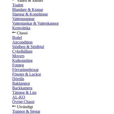
Vatten & Sanitet
Toalett
Blandare & Kranar
Slangar & Kopplingar
Vattenpumpar
Vattentankar & Vattenkannor
Kemvätska
Chassi
Bodel
Aircondition
Stödben & Stödhjul
Cykelhållare
Movers
Kulkoppling
Fotsteg
Förvaringsboxar
Fönster & Luckor
Dörrlås
Baklampor
Backkamera
Tätning & Lim
AL-KO
Övrigt Chassi
Utvändigt
Trappor & Stegar