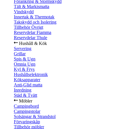
Förankring & Stormskydd
Tält & Markismatta
Vindskydd
Innertak & Thermotak
Takskydd och Isolering
Tillbehör Övrigt
Reservdelar Fiamma
Reservdelar Thule
Hushåll & Kök
Servering
Grillar
Spis & Ugn
Omnia Ugn
Kyl & Frys
Hushållselektronik
Köksapparater
Anti-Glid matta
Inredning
Städ & Tvätt
Möbler
Campingbord
Campingstolar
Solsängar & Strandstol
Förvaringskåp
Tillbehör möbler