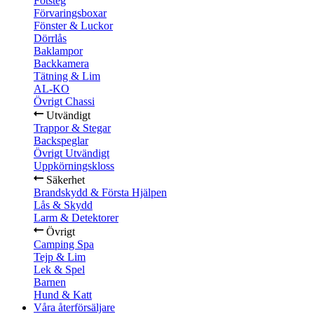
Fotsteg
Förvaringsboxar
Fönster & Luckor
Dörrlås
Baklampor
Backkamera
Tätning & Lim
AL-KO
Övrigt Chassi
Utvändigt
Trappor & Stegar
Backspeglar
Övrigt Utvändigt
Uppkörningskloss
Säkerhet
Brandskydd & Första Hjälpen
Lås & Skydd
Larm & Detektorer
Övrigt
Camping Spa
Tejp & Lim
Lek & Spel
Barnen
Hund & Katt
Våra återförsäljare