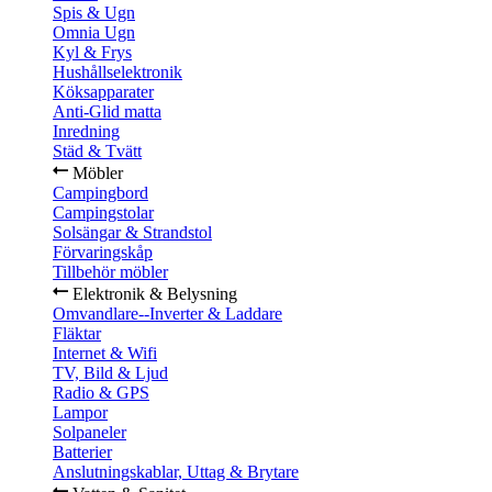
Spis & Ugn
Omnia Ugn
Kyl & Frys
Hushållselektronik
Köksapparater
Anti-Glid matta
Inredning
Städ & Tvätt
Möbler
Campingbord
Campingstolar
Solsängar & Strandstol
Förvaringskåp
Tillbehör möbler
Elektronik & Belysning
Omvandlare--Inverter & Laddare
Fläktar
Internet & Wifi
TV, Bild & Ljud
Radio & GPS
Lampor
Solpaneler
Batterier
Anslutningskablar, Uttag & Brytare