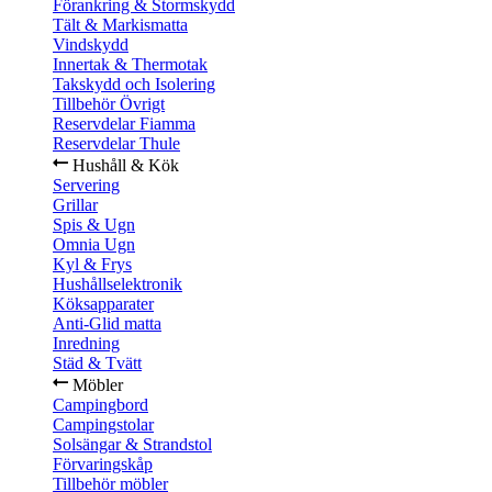
Förankring & Stormskydd
Tält & Markismatta
Vindskydd
Innertak & Thermotak
Takskydd och Isolering
Tillbehör Övrigt
Reservdelar Fiamma
Reservdelar Thule
Hushåll & Kök
Servering
Grillar
Spis & Ugn
Omnia Ugn
Kyl & Frys
Hushållselektronik
Köksapparater
Anti-Glid matta
Inredning
Städ & Tvätt
Möbler
Campingbord
Campingstolar
Solsängar & Strandstol
Förvaringskåp
Tillbehör möbler