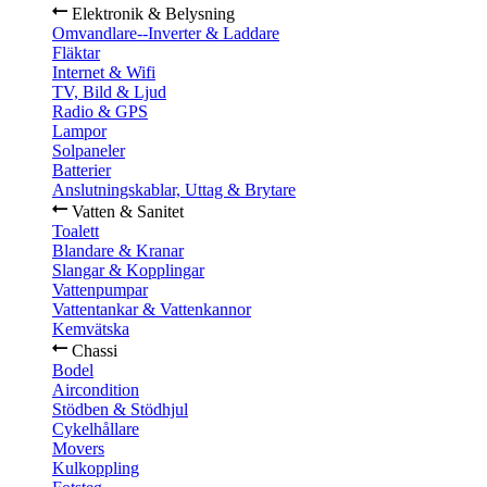
Elektronik & Belysning
Omvandlare--Inverter & Laddare
Fläktar
Internet & Wifi
TV, Bild & Ljud
Radio & GPS
Lampor
Solpaneler
Batterier
Anslutningskablar, Uttag & Brytare
Vatten & Sanitet
Toalett
Blandare & Kranar
Slangar & Kopplingar
Vattenpumpar
Vattentankar & Vattenkannor
Kemvätska
Chassi
Bodel
Aircondition
Stödben & Stödhjul
Cykelhållare
Movers
Kulkoppling