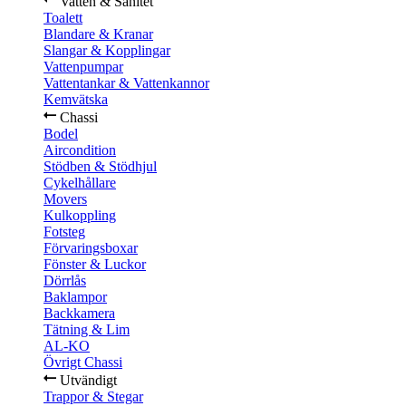
Vatten & Sanitet
Toalett
Blandare & Kranar
Slangar & Kopplingar
Vattenpumpar
Vattentankar & Vattenkannor
Kemvätska
Chassi
Bodel
Aircondition
Stödben & Stödhjul
Cykelhållare
Movers
Kulkoppling
Fotsteg
Förvaringsboxar
Fönster & Luckor
Dörrlås
Baklampor
Backkamera
Tätning & Lim
AL-KO
Övrigt Chassi
Utvändigt
Trappor & Stegar