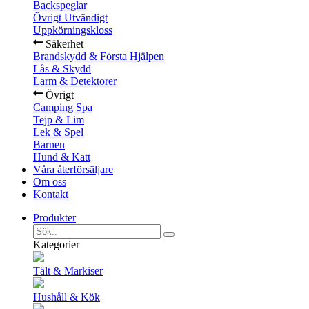
Backspeglar
Övrigt Utvändigt
Uppkörningskloss
Säkerhet
Brandskydd & Första Hjälpen
Lås & Skydd
Larm & Detektorer
Övrigt
Camping Spa
Tejp & Lim
Lek & Spel
Barnen
Hund & Katt
Våra återförsäljare
Om oss
Kontakt
Produkter
Kategorier
Tält & Markiser
Hushåll & Kök