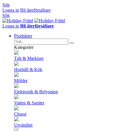
Sök
Logga in
Bli återförsäljare
Sök
Logga in
Bli återförsäljare
Produkter
Kategorier
Tält & Markiser
Hushåll & Kök
Möbler
Elektronik & Belysning
Vatten & Sanitet
Chassi
Utvändigt