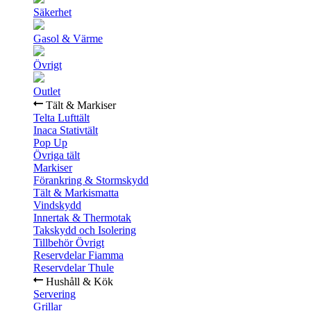
Säkerhet
Gasol & Värme
Övrigt
Outlet
Tält & Markiser
Telta Lufttält
Inaca Stativtält
Pop Up
Övriga tält
Markiser
Förankring & Stormskydd
Tält & Markismatta
Vindskydd
Innertak & Thermotak
Takskydd och Isolering
Tillbehör Övrigt
Reservdelar Fiamma
Reservdelar Thule
Hushåll & Kök
Servering
Grillar