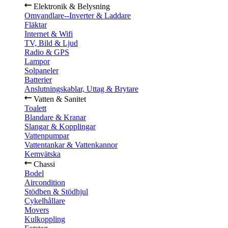
Elektronik & Belysning
Omvandlare--Inverter & Laddare
Fläktar
Internet & Wifi
TV, Bild & Ljud
Radio & GPS
Lampor
Solpaneler
Batterier
Anslutningskablar, Uttag & Brytare
Vatten & Sanitet
Toalett
Blandare & Kranar
Slangar & Kopplingar
Vattenpumpar
Vattentankar & Vattenkannor
Kemvätska
Chassi
Bodel
Aircondition
Stödben & Stödhjul
Cykelhållare
Movers
Kulkoppling