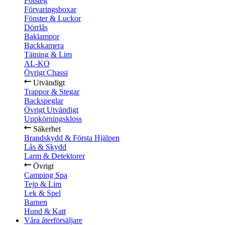
Fotsteg
Förvaringsboxar
Fönster & Luckor
Dörrlås
Baklampor
Backkamera
Tätning & Lim
AL-KO
Övrigt Chassi
Utvändigt
Trappor & Stegar
Backspeglar
Övrigt Utvändigt
Uppkörningskloss
Säkerhet
Brandskydd & Första Hjälpen
Lås & Skydd
Larm & Detektorer
Övrigt
Camping Spa
Tejp & Lim
Lek & Spel
Barnen
Hund & Katt
Våra återförsäljare