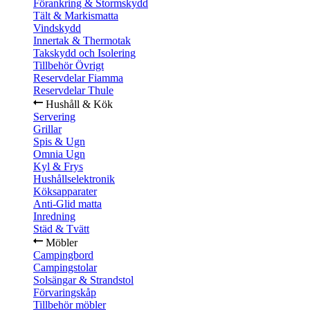
Förankring & Stormskydd
Tält & Markismatta
Vindskydd
Innertak & Thermotak
Takskydd och Isolering
Tillbehör Övrigt
Reservdelar Fiamma
Reservdelar Thule
Hushåll & Kök
Servering
Grillar
Spis & Ugn
Omnia Ugn
Kyl & Frys
Hushållselektronik
Köksapparater
Anti-Glid matta
Inredning
Städ & Tvätt
Möbler
Campingbord
Campingstolar
Solsängar & Strandstol
Förvaringskåp
Tillbehör möbler