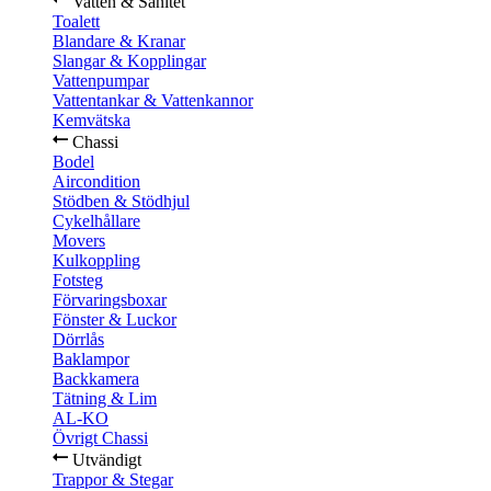
Vatten & Sanitet
Toalett
Blandare & Kranar
Slangar & Kopplingar
Vattenpumpar
Vattentankar & Vattenkannor
Kemvätska
Chassi
Bodel
Aircondition
Stödben & Stödhjul
Cykelhållare
Movers
Kulkoppling
Fotsteg
Förvaringsboxar
Fönster & Luckor
Dörrlås
Baklampor
Backkamera
Tätning & Lim
AL-KO
Övrigt Chassi
Utvändigt
Trappor & Stegar