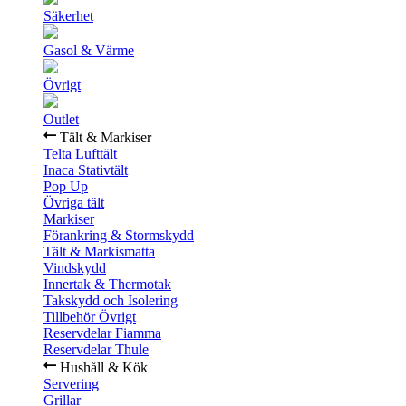
Säkerhet
Gasol & Värme
Övrigt
Outlet
Tält & Markiser
Telta Lufttält
Inaca Stativtält
Pop Up
Övriga tält
Markiser
Förankring & Stormskydd
Tält & Markismatta
Vindskydd
Innertak & Thermotak
Takskydd och Isolering
Tillbehör Övrigt
Reservdelar Fiamma
Reservdelar Thule
Hushåll & Kök
Servering
Grillar