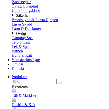
Backspeglar
Övrigt Utvändigt
Uppkörningskloss
Säkerhet
Brandskydd & Första Hjälpen
Lås & Skydd
Larm & Detektorer
Övrigt
Camping Spa
Tejp & Lim
Lek & Spel
Barnen
Hund & Katt
Våra återförsäljare
Om oss
Kontakt
Produkter
Kategorier
Tält & Markiser
Hushåll & Kök