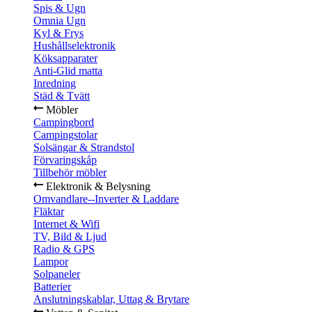
Spis & Ugn
Omnia Ugn
Kyl & Frys
Hushållselektronik
Köksapparater
Anti-Glid matta
Inredning
Städ & Tvätt
Möbler
Campingbord
Campingstolar
Solsängar & Strandstol
Förvaringskåp
Tillbehör möbler
Elektronik & Belysning
Omvandlare--Inverter & Laddare
Fläktar
Internet & Wifi
TV, Bild & Ljud
Radio & GPS
Lampor
Solpaneler
Batterier
Anslutningskablar, Uttag & Brytare