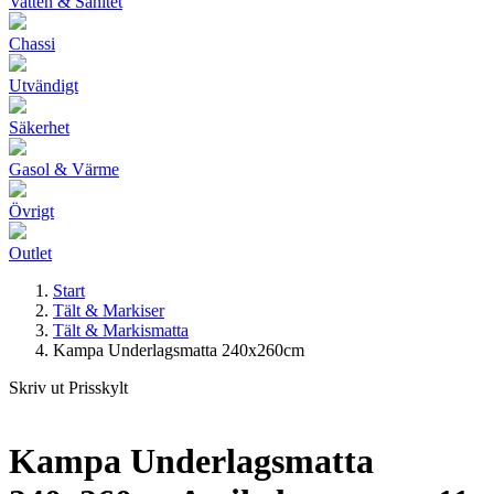
Vatten & Sanitet
Chassi
Utvändigt
Säkerhet
Gasol & Värme
Övrigt
Outlet
Start
Tält & Markiser
Tält & Markismatta
Kampa Underlagsmatta 240x260cm
Skriv ut Prisskylt
Kampa Underlagsmatta