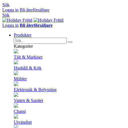
Sök
Logga in
Bli återförsäljare
Sök
Logga in
Bli återförsäljare
Produkter
Kategorier
Tält & Markiser
Hushåll & Kök
Möbler
Elektronik & Belysning
Vatten & Sanitet
Chassi
Utvändigt