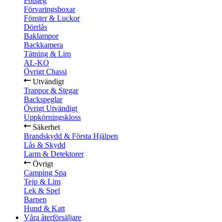
Fotsteg
Förvaringsboxar
Fönster & Luckor
Dörrlås
Baklampor
Backkamera
Tätning & Lim
AL-KO
Övrigt Chassi
Utvändigt
Trappor & Stegar
Backspeglar
Övrigt Utvändigt
Uppkörningskloss
Säkerhet
Brandskydd & Första Hjälpen
Lås & Skydd
Larm & Detektorer
Övrigt
Camping Spa
Tejp & Lim
Lek & Spel
Barnen
Hund & Katt
Våra återförsäljare