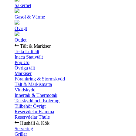
Säkerhet
Gasol & Värme
Övrigt
Outlet
Tält & Markiser
Telta Lufttält
Inaca Stativtält
Pop Up
Övriga tält
Markiser
Förankring & Stormskydd
Tält & Markismatta
Vindskydd
Innertak & Thermotak
Takskydd och Isolering
Tillbehör Övrigt
Reservdelar Fiamma
Reservdelar Thule
Hushåll & Kök
Servering
Grillar