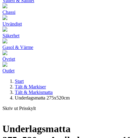
Vatten & Sanitet
Chassi
Utvändigt
Säkerhet
Gasol & Värme
Övrigt
Outlet
Start
Tält & Markiser
Tält & Markismatta
Underlagsmatta 275x520cm
Skriv ut Prisskylt
Underlagsmatta