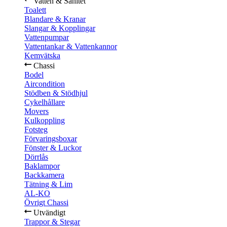
Vatten & Sanitet
Toalett
Blandare & Kranar
Slangar & Kopplingar
Vattenpumpar
Vattentankar & Vattenkannor
Kemvätska
Chassi
Bodel
Aircondition
Stödben & Stödhjul
Cykelhållare
Movers
Kulkoppling
Fotsteg
Förvaringsboxar
Fönster & Luckor
Dörrlås
Baklampor
Backkamera
Tätning & Lim
AL-KO
Övrigt Chassi
Utvändigt
Trappor & Stegar