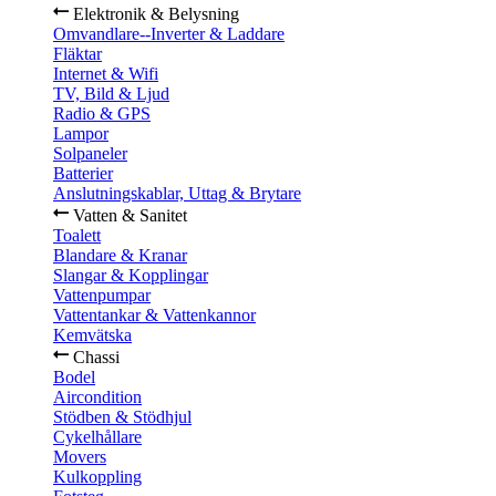
Elektronik & Belysning
Omvandlare--Inverter & Laddare
Fläktar
Internet & Wifi
TV, Bild & Ljud
Radio & GPS
Lampor
Solpaneler
Batterier
Anslutningskablar, Uttag & Brytare
Vatten & Sanitet
Toalett
Blandare & Kranar
Slangar & Kopplingar
Vattenpumpar
Vattentankar & Vattenkannor
Kemvätska
Chassi
Bodel
Aircondition
Stödben & Stödhjul
Cykelhållare
Movers
Kulkoppling