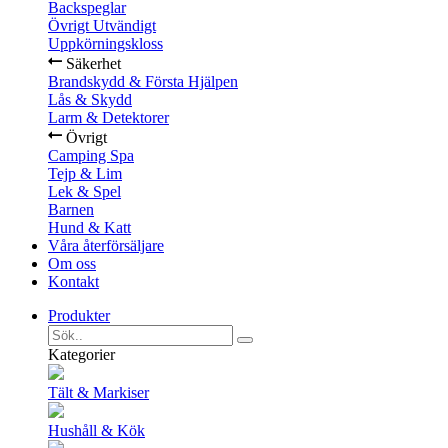
Backspeglar
Övrigt Utvändigt
Uppkörningskloss
Säkerhet
Brandskydd & Första Hjälpen
Lås & Skydd
Larm & Detektorer
Övrigt
Camping Spa
Tejp & Lim
Lek & Spel
Barnen
Hund & Katt
Våra återförsäljare
Om oss
Kontakt
Produkter
Kategorier
Tält & Markiser
Hushåll & Kök