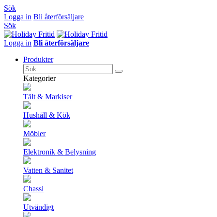
Sök
Logga in
Bli återförsäljare
Sök
Logga in
Bli återförsäljare
Produkter
Kategorier
Tält & Markiser
Hushåll & Kök
Möbler
Elektronik & Belysning
Vatten & Sanitet
Chassi
Utvändigt