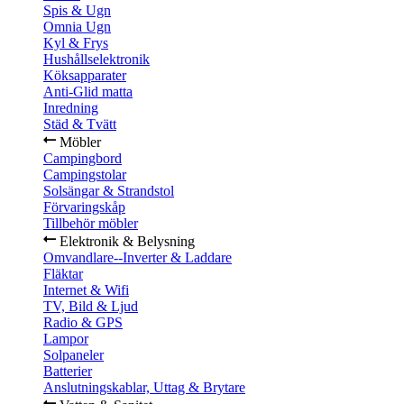
Spis & Ugn
Omnia Ugn
Kyl & Frys
Hushållselektronik
Köksapparater
Anti-Glid matta
Inredning
Städ & Tvätt
Möbler
Campingbord
Campingstolar
Solsängar & Strandstol
Förvaringskåp
Tillbehör möbler
Elektronik & Belysning
Omvandlare--Inverter & Laddare
Fläktar
Internet & Wifi
TV, Bild & Ljud
Radio & GPS
Lampor
Solpaneler
Batterier
Anslutningskablar, Uttag & Brytare