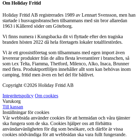
Om Holiday Fritid
Holiday Fritid AB registrerades 1989 av Lennart Svensson, men han
startade i husvagnsbranschen tillsammans med sin bror allaredan
1963 i Kållered söder om Göteborg.
Vi finns numera i Kungsbacka dit vi flyttade efter den tragiska
branden hösten 2022 då hela företagets lokaler totalförstördes.
Vi är ett grossistföretag som tillsammans med egen import även
levererar produkter från de allra flesta leverantörer i branschen, så
som t.ex Telta, Fiamma, Thetford, Milenco, Alko, Inaca, Brunner
med flera. Produktportföljen innehåller allt som kan behövas inom
camping, fritid men även en hel del för båtlivet.
Copyright ©
2026 Holiday Fritid AB
Integritetspolicy
Om cookies
Varukorg
Till kassan
Inställningar för cookies
Vår webbsida använder cookies för att hemsidan och våra tjänster
ska fungera som de ska. Cookies hjälper oss att förbättra
användarvänligheten för dig som besökare, och därför är vissa
cookies nödvändiga för att webbsidan ska vara fullt fungerande.