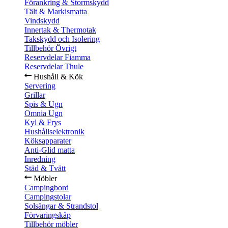
Förankring & Stormskydd
Tält & Markismatta
Vindskydd
Innertak & Thermotak
Takskydd och Isolering
Tillbehör Övrigt
Reservdelar Fiamma
Reservdelar Thule
Hushåll & Kök
Servering
Grillar
Spis & Ugn
Omnia Ugn
Kyl & Frys
Hushållselektronik
Köksapparater
Anti-Glid matta
Inredning
Städ & Tvätt
Möbler
Campingbord
Campingstolar
Solsängar & Strandstol
Förvaringskåp
Tillbehör möbler