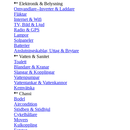
Elektronik & Belysning
Omvandlare--Inverter & Laddare
Fläktar
Internet & Wifi
TV, Bild & Ljud
Radio & GPS
Lampor
Solpaneler
Batterier
Anslutningskablar, Uttag & Brytare
Vatten & Sanitet
Toalett
Blandare & Kranar
Slangar & Kopplingar
Vattenpumpar
Vattentankar & Vattenkannor
Kemvätska
Chassi
Bodel
Aircondition
Stödben & Stödhjul
Cykelhållare
Movers
Kulkoppling