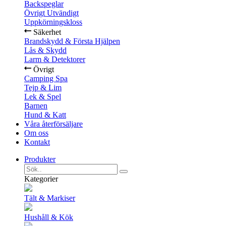
Backspeglar
Övrigt Utvändigt
Uppkörningskloss
Säkerhet
Brandskydd & Första Hjälpen
Lås & Skydd
Larm & Detektorer
Övrigt
Camping Spa
Tejp & Lim
Lek & Spel
Barnen
Hund & Katt
Våra återförsäljare
Om oss
Kontakt
Produkter
Kategorier
Tält & Markiser
Hushåll & Kök