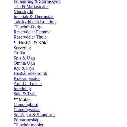
Förankring & Stormskydd
Tält & Markismatta
Vindskydd
Innertak & Thermotak
Takskydd och Isolering
Tillbehör Övrigt
Reservdelar Fiamma
Reservdelar Thule
Hushåll & Kök
Servering
Grillar
Spis & Ugn
Omnia Ugn
Kyl & Frys
Hushållselektronik
Köksapparater
Anti-Glid matta
Inredning
Städ & Tvätt
Möbler
Campingbord
Campingstolar
Solsängar & Strandstol
Förvaringskåp
Tillbehör möbler