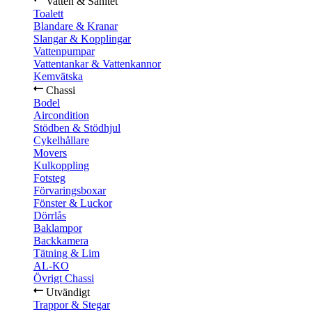
Vatten & Sanitet
Toalett
Blandare & Kranar
Slangar & Kopplingar
Vattenpumpar
Vattentankar & Vattenkannor
Kemvätska
Chassi
Bodel
Aircondition
Stödben & Stödhjul
Cykelhållare
Movers
Kulkoppling
Fotsteg
Förvaringsboxar
Fönster & Luckor
Dörrlås
Baklampor
Backkamera
Tätning & Lim
AL-KO
Övrigt Chassi
Utvändigt
Trappor & Stegar