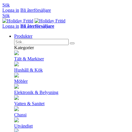
Sök
Logga in
Bli återförsäljare
Sök
Logga in
Bli återförsäljare
Produkter
Kategorier
Tält & Markiser
Hushåll & Kök
Möbler
Elektronik & Belysning
Vatten & Sanitet
Chassi
Utvändigt