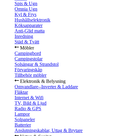
Spis & Ugn
Omnia Ugn
Kyl & Frys
Hushållselektronik
Köksapparater
Anti-Glid matta
Inredning
Städ & Tvätt
Möbler
Campingbord
Campingstolar
Solsängar & Strandstol
Förvaringskåp
Tillbehör möbler
Elektronik & Belysning
Omvandlare--Inverter & Laddare
Fläktar
Internet & Wifi
TV, Bild & Ljud
Radio & GPS
Lampor
Solpaneler
Batterier
Anslutningskablar, Uttag & Brytare