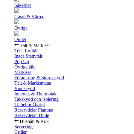
Säkerhet
Gasol & Värme
Övrigt
Outlet
Tält & Markiser
Telta Lufttält
Inaca Stativtält
Pop Up
Övriga tält
Markiser
Förankring & Stormskydd
Tält & Markismatta
Vindskydd
Innertak & Thermotak
Takskydd och Isolering
Tillbehör Övrigt
Reservdelar Fiamma
Reservdelar Thule
Hushåll & Kök
Servering
Grillar