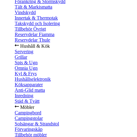
Förankring & Stormskydd
Tält & Markismatta
Vindskydd
Innertak & Thermotak
Takskydd och Isolering
Tillbehör Övrigt
Reservdelar Fiamma
Reservdelar Thule
Hushåll & Kök
Servering
Grillar
Spis & Ugn
Omnia Ugn
Kyl & Frys
Hushållselektronik
Köksapparater
Anti-Glid matta
Inredning
Städ & Tvätt
Möbler
Campingbord
Campingstolar
Solsängar & Strandstol
Förvaringskåp
Tillbehör möbler