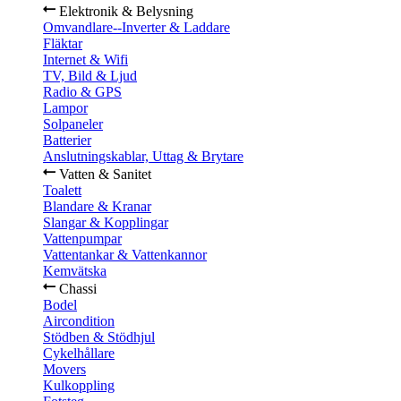
Elektronik & Belysning
Omvandlare--Inverter & Laddare
Fläktar
Internet & Wifi
TV, Bild & Ljud
Radio & GPS
Lampor
Solpaneler
Batterier
Anslutningskablar, Uttag & Brytare
Vatten & Sanitet
Toalett
Blandare & Kranar
Slangar & Kopplingar
Vattenpumpar
Vattentankar & Vattenkannor
Kemvätska
Chassi
Bodel
Aircondition
Stödben & Stödhjul
Cykelhållare
Movers
Kulkoppling