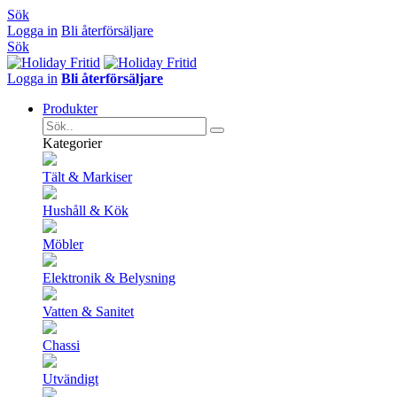
Sök
Logga in
Bli återförsäljare
Sök
Logga in
Bli återförsäljare
Produkter
Kategorier
Tält & Markiser
Hushåll & Kök
Möbler
Elektronik & Belysning
Vatten & Sanitet
Chassi
Utvändigt