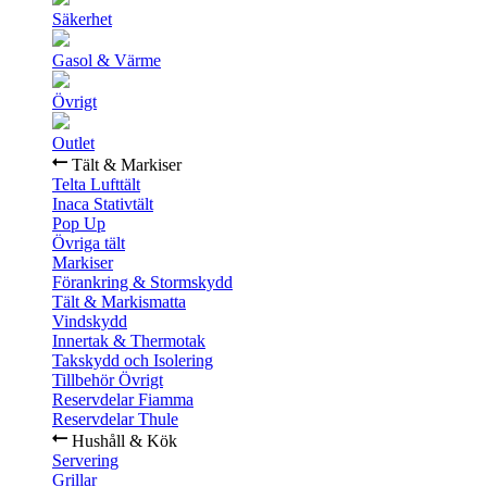
Säkerhet
Gasol & Värme
Övrigt
Outlet
Tält & Markiser
Telta Lufttält
Inaca Stativtält
Pop Up
Övriga tält
Markiser
Förankring & Stormskydd
Tält & Markismatta
Vindskydd
Innertak & Thermotak
Takskydd och Isolering
Tillbehör Övrigt
Reservdelar Fiamma
Reservdelar Thule
Hushåll & Kök
Servering
Grillar