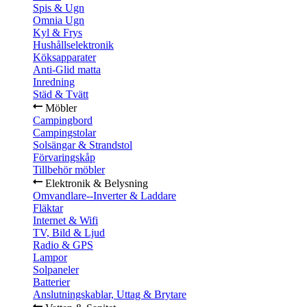
Spis & Ugn
Omnia Ugn
Kyl & Frys
Hushållselektronik
Köksapparater
Anti-Glid matta
Inredning
Städ & Tvätt
Möbler
Campingbord
Campingstolar
Solsängar & Strandstol
Förvaringskåp
Tillbehör möbler
Elektronik & Belysning
Omvandlare--Inverter & Laddare
Fläktar
Internet & Wifi
TV, Bild & Ljud
Radio & GPS
Lampor
Solpaneler
Batterier
Anslutningskablar, Uttag & Brytare