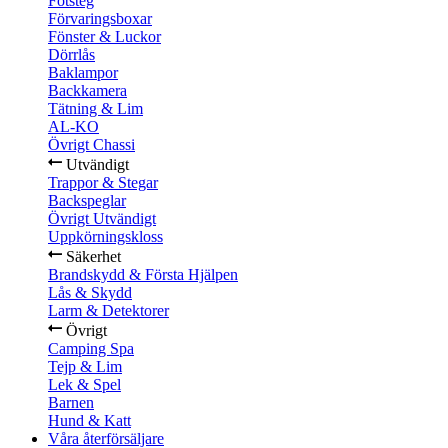
Fotsteg
Förvaringsboxar
Fönster & Luckor
Dörrlås
Baklampor
Backkamera
Tätning & Lim
AL-KO
Övrigt Chassi
Utvändigt
Trappor & Stegar
Backspeglar
Övrigt Utvändigt
Uppkörningskloss
Säkerhet
Brandskydd & Första Hjälpen
Lås & Skydd
Larm & Detektorer
Övrigt
Camping Spa
Tejp & Lim
Lek & Spel
Barnen
Hund & Katt
Våra återförsäljare