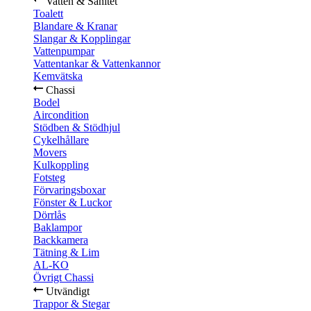
Vatten & Sanitet
Toalett
Blandare & Kranar
Slangar & Kopplingar
Vattenpumpar
Vattentankar & Vattenkannor
Kemvätska
Chassi
Bodel
Aircondition
Stödben & Stödhjul
Cykelhållare
Movers
Kulkoppling
Fotsteg
Förvaringsboxar
Fönster & Luckor
Dörrlås
Baklampor
Backkamera
Tätning & Lim
AL-KO
Övrigt Chassi
Utvändigt
Trappor & Stegar