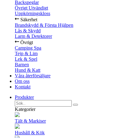
Backspeglar
Övrigt Utvändigt
Uppkörningskloss
Säkerhet
Brandskydd & Första Hjälpen
Lås & Skydd
Larm & Detektorer
Övrigt
Camping Spa
Tejp & Lim
Lek & Spel
Barnen
Hund & Katt
Våra återförsäljare
Om oss
Kontakt
Produkter
Kategorier
Tält & Markiser
Hushåll & Kök