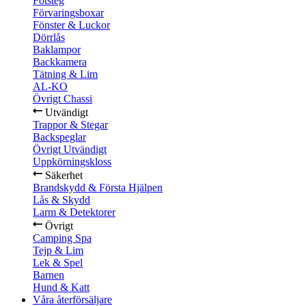
Fotsteg
Förvaringsboxar
Fönster & Luckor
Dörrlås
Baklampor
Backkamera
Tätning & Lim
AL-KO
Övrigt Chassi
Utvändigt
Trappor & Stegar
Backspeglar
Övrigt Utvändigt
Uppkörningskloss
Säkerhet
Brandskydd & Första Hjälpen
Lås & Skydd
Larm & Detektorer
Övrigt
Camping Spa
Tejp & Lim
Lek & Spel
Barnen
Hund & Katt
Våra återförsäljare