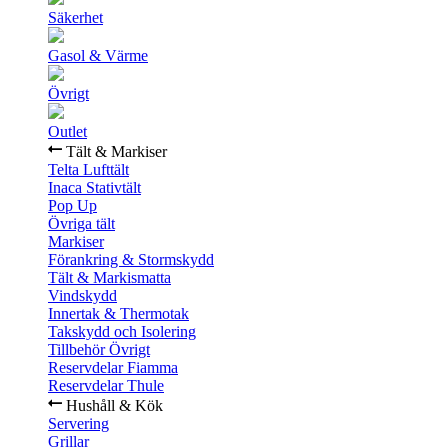
Säkerhet
Gasol & Värme
Övrigt
Outlet
Tält & Markiser
Telta Lufttält
Inaca Stativtält
Pop Up
Övriga tält
Markiser
Förankring & Stormskydd
Tält & Markismatta
Vindskydd
Innertak & Thermotak
Takskydd och Isolering
Tillbehör Övrigt
Reservdelar Fiamma
Reservdelar Thule
Hushåll & Kök
Servering
Grillar