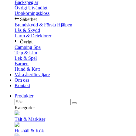
Backspeglar
Övrigt Utvändigt
Uppkörningskloss
Säkerhet
Brandskydd & Första Hjälpen
Lås & Skydd
Larm & Detektorer
Övrigt
Camping Spa
Tejp & Lim
Lek & Spel
Barnen
Hund & Katt
Våra återförsäljare
Om oss
Kontakt
Produkter
Kategorier
Tält & Markiser
Hushåll & Kök