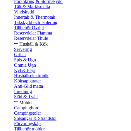
Förankring & Stormskydd
Tält & Markismatta
Vindskydd
Innertak & Thermotak
Takskydd och Isolering
Tillbehör Övrigt
Reservdelar Fiamma
Reservdelar Thule
Hushåll & Kök
Servering
Grillar
Spis & Ugn
Omnia Ugn
Kyl & Frys
Hushållselektronik
Köksapparater
Anti-Glid matta
Inredning
Städ & Tvätt
Möbler
Campingbord
Campingstolar
Solsängar & Strandstol
Förvaringskåp
Tillbehör möbler