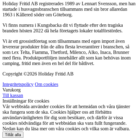
Holiday Fritid AB registrerades 1989 av Lennart Svensson, men han
startade i husvagnsbranschen tillsammans med sin bror allaredan
1963 i Kållered söder om Göteborg.
Vi finns numera i Kungsbacka dit vi flyttade efter den tragiska
branden hösten 2022 då hela företagets lokaler totalförstördes.
Vi är ett grossistföretag som tillsammans med egen import även
levererar produkter från de allra flesta leverantörer i branschen, så
som t.ex Telta, Fiamma, Thetford, Milenco, Alko, Inaca, Brunner
med flera. Produktportföljen innehåller allt som kan behövas inom
camping, fritid men även en hel del för båtlivet.
Copyright ©
2026 Holiday Fritid AB
Integritetspolicy
Om cookies
Varukorg
Till kassan
Inställningar för cookies
Vår webbsida använder cookies för att hemsidan och våra tjänster
ska fungera som de ska. Cookies hjälper oss att förbättra
användarvänligheten för dig som besökare, och därför är vissa
cookies nödvändiga för att webbsidan ska vara fullt fungerande.
Nedan kan du läsa mer om våra cookies och vilka som är valbara.
Tillåt alla