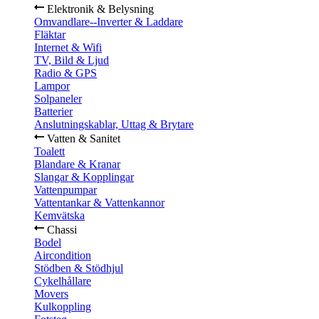
Elektronik & Belysning
Omvandlare--Inverter & Laddare
Fläktar
Internet & Wifi
TV, Bild & Ljud
Radio & GPS
Lampor
Solpaneler
Batterier
Anslutningskablar, Uttag & Brytare
Vatten & Sanitet
Toalett
Blandare & Kranar
Slangar & Kopplingar
Vattenpumpar
Vattentankar & Vattenkannor
Kemvätska
Chassi
Bodel
Aircondition
Stödben & Stödhjul
Cykelhållare
Movers
Kulkoppling