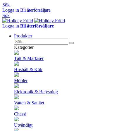
Sök
Logga in
Bli återförsäljare
Sök
Logga in
Bli återförsäljare
Produkter
Kategorier
Tält & Markiser
Hushåll & Kök
Möbler
Elektronik & Belysning
Vatten & Sanitet
Chassi
Utvändigt