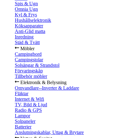
Spis & Ugn
Omnia Ugn
Kyl & Frys
Hushållselektronik
Köksapparater
Anti-Glid matta
Inredning
Städ & Tvätt
Möbler
Campingbord
Campingstolar
Solsängar & Strandstol
Förvaringskåp
Tillbehör möbler
Elektronik & Belysning
Omvandlare--Inverter & Laddare
Fläktar
Internet & Wifi
TV, Bild & Ljud
Radio & GPS
Lampor
Solpaneler
Batterier
Anslutningskablar, Uttag & Brytare