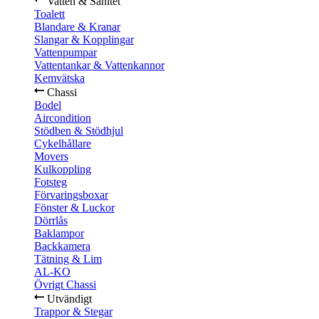
Vatten & Sanitet
Toalett
Blandare & Kranar
Slangar & Kopplingar
Vattenpumpar
Vattentankar & Vattenkannor
Kemvätska
Chassi
Bodel
Aircondition
Stödben & Stödhjul
Cykelhållare
Movers
Kulkoppling
Fotsteg
Förvaringsboxar
Fönster & Luckor
Dörrlås
Baklampor
Backkamera
Tätning & Lim
AL-KO
Övrigt Chassi
Utvändigt
Trappor & Stegar