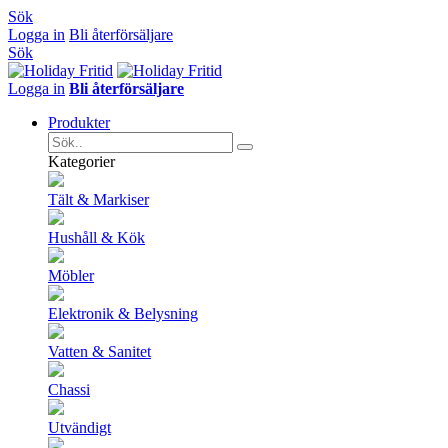
Sök
Logga in
Bli återförsäljare
Sök
Logga in
Bli återförsäljare
Produkter
Kategorier
Tält & Markiser
Hushåll & Kök
Möbler
Elektronik & Belysning
Vatten & Sanitet
Chassi
Utvändigt