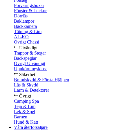
Fotsteg
Förvaringsboxar
Fönster & Luckor
Dörrlås
Baklampor
Backkamera
Tätning & Lim
AL-KO
Övrigt Chassi
Utvändigt
Trappor & Stegar
Backspeglar
Övrigt Utvändigt
Uppkörningskloss
Säkerhet
Brandskydd & Första Hjälpen
Lås & Skydd
Larm & Detektorer
Övrigt
Camping Spa
Tejp & Lim
Lek & Spel
Barnen
Hund & Katt
Våra återförsäljare