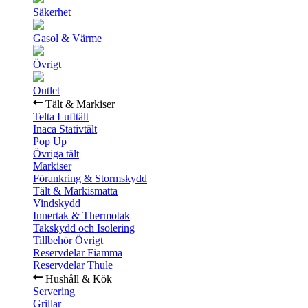
Säkerhet
Gasol & Värme
Övrigt
Outlet
Tält & Markiser
Telta Lufttält
Inaca Stativtält
Pop Up
Övriga tält
Markiser
Förankring & Stormskydd
Tält & Markismatta
Vindskydd
Innertak & Thermotak
Takskydd och Isolering
Tillbehör Övrigt
Reservdelar Fiamma
Reservdelar Thule
Hushåll & Kök
Servering
Grillar