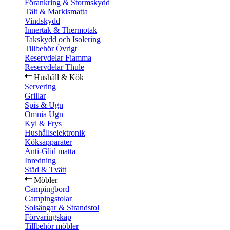
Förankring & Stormskydd
Tält & Markismatta
Vindskydd
Innertak & Thermotak
Takskydd och Isolering
Tillbehör Övrigt
Reservdelar Fiamma
Reservdelar Thule
Hushåll & Kök
Servering
Grillar
Spis & Ugn
Omnia Ugn
Kyl & Frys
Hushållselektronik
Köksapparater
Anti-Glid matta
Inredning
Städ & Tvätt
Möbler
Campingbord
Campingstolar
Solsängar & Strandstol
Förvaringskåp
Tillbehör möbler