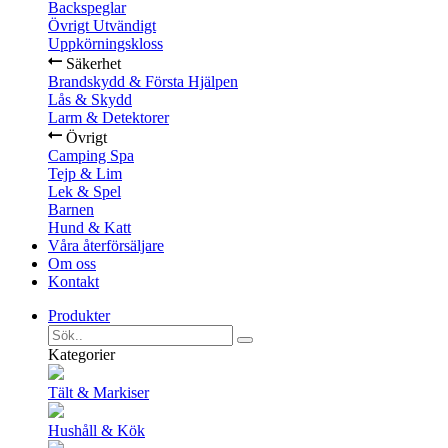
Backspeglar
Övrigt Utvändigt
Uppkörningskloss
Säkerhet
Brandskydd & Första Hjälpen
Lås & Skydd
Larm & Detektorer
Övrigt
Camping Spa
Tejp & Lim
Lek & Spel
Barnen
Hund & Katt
Våra återförsäljare
Om oss
Kontakt
Produkter
Kategorier
Tält & Markiser
Hushåll & Kök