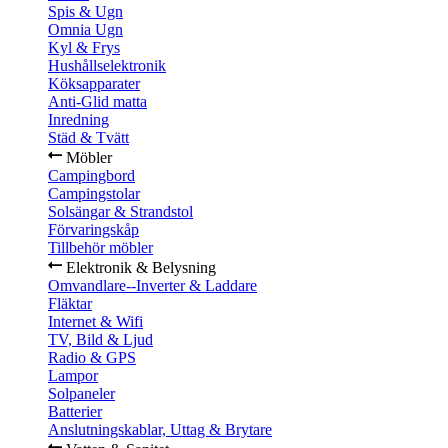
Spis & Ugn
Omnia Ugn
Kyl & Frys
Hushållselektronik
Köksapparater
Anti-Glid matta
Inredning
Städ & Tvätt
Möbler
Campingbord
Campingstolar
Solsängar & Strandstol
Förvaringskåp
Tillbehör möbler
Elektronik & Belysning
Omvandlare--Inverter & Laddare
Fläktar
Internet & Wifi
TV, Bild & Ljud
Radio & GPS
Lampor
Solpaneler
Batterier
Anslutningskablar, Uttag & Brytare