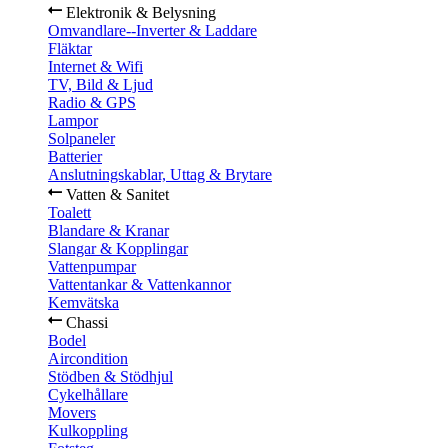
Elektronik & Belysning
Omvandlare--Inverter & Laddare
Fläktar
Internet & Wifi
TV, Bild & Ljud
Radio & GPS
Lampor
Solpaneler
Batterier
Anslutningskablar, Uttag & Brytare
Vatten & Sanitet
Toalett
Blandare & Kranar
Slangar & Kopplingar
Vattenpumpar
Vattentankar & Vattenkannor
Kemvätska
Chassi
Bodel
Aircondition
Stödben & Stödhjul
Cykelhållare
Movers
Kulkoppling