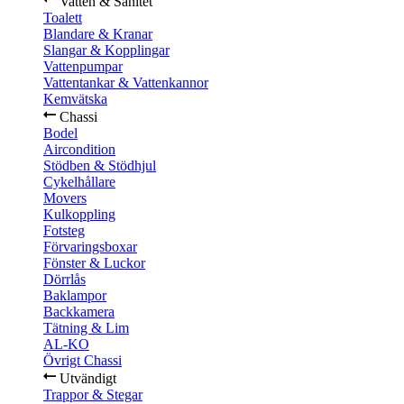
Vatten & Sanitet
Toalett
Blandare & Kranar
Slangar & Kopplingar
Vattenpumpar
Vattentankar & Vattenkannor
Kemvätska
Chassi
Bodel
Aircondition
Stödben & Stödhjul
Cykelhållare
Movers
Kulkoppling
Fotsteg
Förvaringsboxar
Fönster & Luckor
Dörrlås
Baklampor
Backkamera
Tätning & Lim
AL-KO
Övrigt Chassi
Utvändigt
Trappor & Stegar