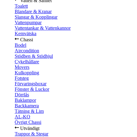
Vatten & Sanitet
Toalett
Blandare & Kranar
Slangar & Kopplingar
Vattenpumpar
Vattentankar & Vattenkannor
Kemvätska
Chassi
Bodel
Aircondition
Stödben & Stödhjul
Cykelhållare
Movers
Kulkoppling
Fotsteg
Förvaringsboxar
Fönster & Luckor
Dörrlås
Baklampor
Backkamera
Tätning & Lim
AL-KO
Övrigt Chassi
Utvändigt
Trappor & Stegar