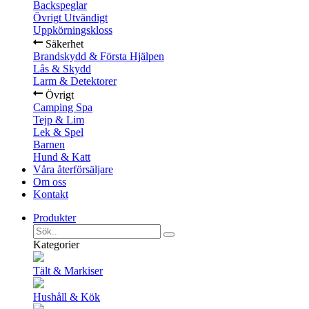
Backspeglar
Övrigt Utvändigt
Uppkörningskloss
Säkerhet
Brandskydd & Första Hjälpen
Lås & Skydd
Larm & Detektorer
Övrigt
Camping Spa
Tejp & Lim
Lek & Spel
Barnen
Hund & Katt
Våra återförsäljare
Om oss
Kontakt
Produkter
Kategorier
Tält & Markiser
Hushåll & Kök