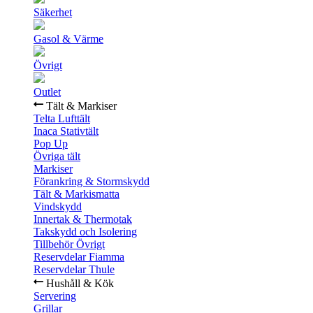
Säkerhet
Gasol & Värme
Övrigt
Outlet
Tält & Markiser
Telta Lufttält
Inaca Stativtält
Pop Up
Övriga tält
Markiser
Förankring & Stormskydd
Tält & Markismatta
Vindskydd
Innertak & Thermotak
Takskydd och Isolering
Tillbehör Övrigt
Reservdelar Fiamma
Reservdelar Thule
Hushåll & Kök
Servering
Grillar