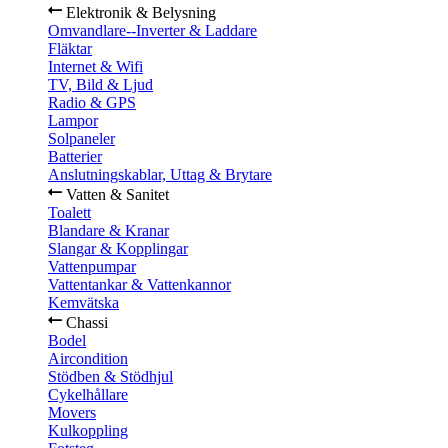
Elektronik & Belysning
Omvandlare--Inverter & Laddare
Fläktar
Internet & Wifi
TV, Bild & Ljud
Radio & GPS
Lampor
Solpaneler
Batterier
Anslutningskablar, Uttag & Brytare
Vatten & Sanitet
Toalett
Blandare & Kranar
Slangar & Kopplingar
Vattenpumpar
Vattentankar & Vattenkannor
Kemvätska
Chassi
Bodel
Aircondition
Stödben & Stödhjul
Cykelhållare
Movers
Kulkoppling