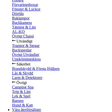
Fotsteg
Förvaringsboxar
Fönster & Luckor
Dörrlås
Baklampor
Backkamera
Tätning & Lim
AL-KO
Övrigt Chassi
Utvändigt
Trappor & Stegar
Backspeglar
Övrigt Utvändigt
Uppkörningskloss
Säkerhet
Brandskydd & Första Hjälpen
Lås & Skydd
Larm & Detektorer
Övrigt
Camping Spa
Tejp & Lim
Lek & Spel
Barnen
Hund & Katt
Våra återförsäljare