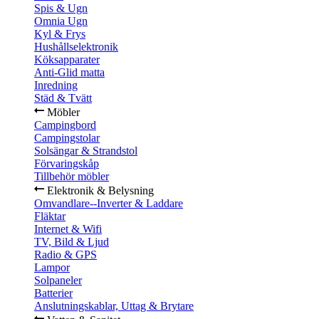
Spis & Ugn
Omnia Ugn
Kyl & Frys
Hushållselektronik
Köksapparater
Anti-Glid matta
Inredning
Städ & Tvätt
Möbler
Campingbord
Campingstolar
Solsängar & Strandstol
Förvaringskåp
Tillbehör möbler
Elektronik & Belysning
Omvandlare--Inverter & Laddare
Fläktar
Internet & Wifi
TV, Bild & Ljud
Radio & GPS
Lampor
Solpaneler
Batterier
Anslutningskablar, Uttag & Brytare