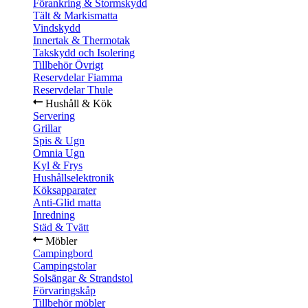
Förankring & Stormskydd
Tält & Markismatta
Vindskydd
Innertak & Thermotak
Takskydd och Isolering
Tillbehör Övrigt
Reservdelar Fiamma
Reservdelar Thule
Hushåll & Kök
Servering
Grillar
Spis & Ugn
Omnia Ugn
Kyl & Frys
Hushållselektronik
Köksapparater
Anti-Glid matta
Inredning
Städ & Tvätt
Möbler
Campingbord
Campingstolar
Solsängar & Strandstol
Förvaringskåp
Tillbehör möbler