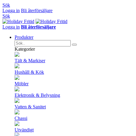
Sök
Logga in
Bli återförsäljare
Sök
Logga in
Bli återförsäljare
Produkter
Kategorier
Tält & Markiser
Hushåll & Kök
Möbler
Elektronik & Belysning
Vatten & Sanitet
Chassi
Utvändigt