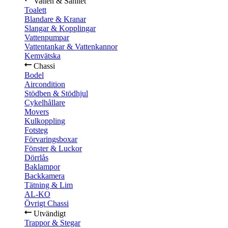
Vatten & Sanitet
Toalett
Blandare & Kranar
Slangar & Kopplingar
Vattenpumpar
Vattentankar & Vattenkannor
Kemvätska
Chassi
Bodel
Aircondition
Stödben & Stödhjul
Cykelhållare
Movers
Kulkoppling
Fotsteg
Förvaringsboxar
Fönster & Luckor
Dörrlås
Baklampor
Backkamera
Tätning & Lim
AL-KO
Övrigt Chassi
Utvändigt
Trappor & Stegar