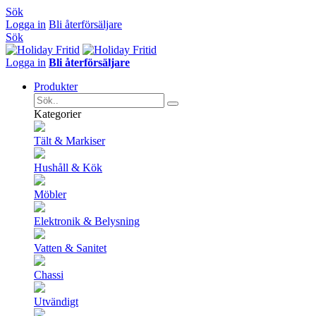
Sök
Logga in
Bli återförsäljare
Sök
Logga in
Bli återförsäljare
Produkter
Kategorier
Tält & Markiser
Hushåll & Kök
Möbler
Elektronik & Belysning
Vatten & Sanitet
Chassi
Utvändigt