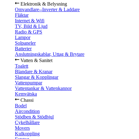
Elektronik & Belysning
Omvandlare--Inverter & Laddare
Fläktar
Internet & Wifi
TV, Bild & Ljud
Radio & GPS
Lampor
Solpaneler
Batterier
Anslutningskablar, Uttag & Brytare
Vatten & Sanitet
Toalett
Blandare & Kranar
Slangar & Kopplingar
Vattenpumpar
Vattentankar & Vattenkannor
Kemvätska
Chassi
Bodel
Aircondition
Stödben & Stödhjul
Cykelhållare
Movers
Kulkoppling