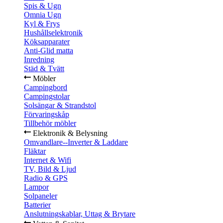
Spis & Ugn
Omnia Ugn
Kyl & Frys
Hushållselektronik
Köksapparater
Anti-Glid matta
Inredning
Städ & Tvätt
Möbler
Campingbord
Campingstolar
Solsängar & Strandstol
Förvaringskåp
Tillbehör möbler
Elektronik & Belysning
Omvandlare--Inverter & Laddare
Fläktar
Internet & Wifi
TV, Bild & Ljud
Radio & GPS
Lampor
Solpaneler
Batterier
Anslutningskablar, Uttag & Brytare