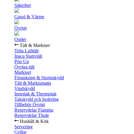
Säkerhet
Gasol & Värme
Övrigt
Outlet
Tält & Markiser
Telta Lufttält
Inaca Stativtält
Pop Up
Övriga tält
Markiser
Förankring & Stormskydd
Tält & Markismatta
Vindskydd
Innertak & Thermotak
Takskydd och Isolering
Tillbehör Övrigt
Reservdelar Fiamma
Reservdelar Thule
Hushåll & Kök
Servering
Grillar