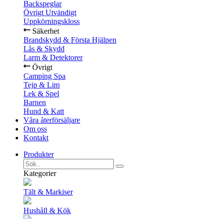
Backspeglar
Övrigt Utvändigt
Uppkörningskloss
Säkerhet
Brandskydd & Första Hjälpen
Lås & Skydd
Larm & Detektorer
Övrigt
Camping Spa
Tejp & Lim
Lek & Spel
Barnen
Hund & Katt
Våra återförsäljare
Om oss
Kontakt
Produkter
Kategorier
Tält & Markiser
Hushåll & Kök