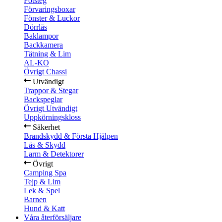
Fotsteg
Förvaringsboxar
Fönster & Luckor
Dörrlås
Baklampor
Backkamera
Tätning & Lim
AL-KO
Övrigt Chassi
Utvändigt
Trappor & Stegar
Backspeglar
Övrigt Utvändigt
Uppkörningskloss
Säkerhet
Brandskydd & Första Hjälpen
Lås & Skydd
Larm & Detektorer
Övrigt
Camping Spa
Tejp & Lim
Lek & Spel
Barnen
Hund & Katt
Våra återförsäljare