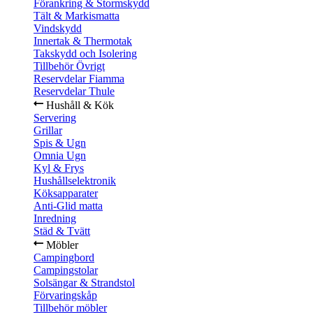
Förankring & Stormskydd
Tält & Markismatta
Vindskydd
Innertak & Thermotak
Takskydd och Isolering
Tillbehör Övrigt
Reservdelar Fiamma
Reservdelar Thule
Hushåll & Kök
Servering
Grillar
Spis & Ugn
Omnia Ugn
Kyl & Frys
Hushållselektronik
Köksapparater
Anti-Glid matta
Inredning
Städ & Tvätt
Möbler
Campingbord
Campingstolar
Solsängar & Strandstol
Förvaringskåp
Tillbehör möbler