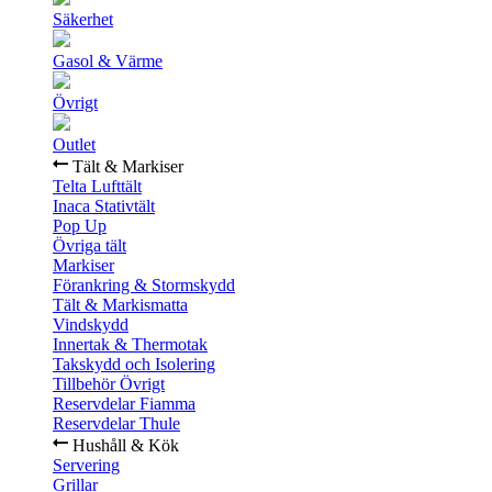
Säkerhet
Gasol & Värme
Övrigt
Outlet
Tält & Markiser
Telta Lufttält
Inaca Stativtält
Pop Up
Övriga tält
Markiser
Förankring & Stormskydd
Tält & Markismatta
Vindskydd
Innertak & Thermotak
Takskydd och Isolering
Tillbehör Övrigt
Reservdelar Fiamma
Reservdelar Thule
Hushåll & Kök
Servering
Grillar