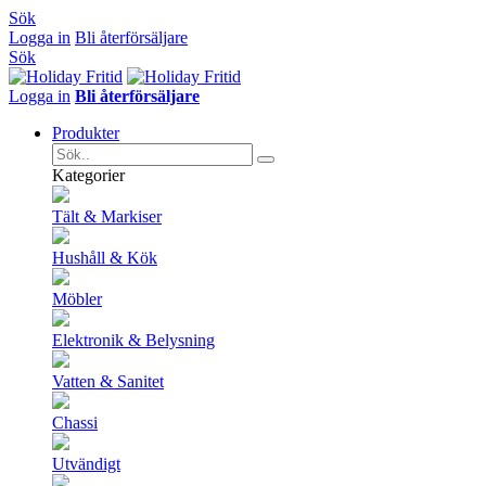
Sök
Logga in
Bli återförsäljare
Sök
Logga in
Bli återförsäljare
Produkter
Kategorier
Tält & Markiser
Hushåll & Kök
Möbler
Elektronik & Belysning
Vatten & Sanitet
Chassi
Utvändigt