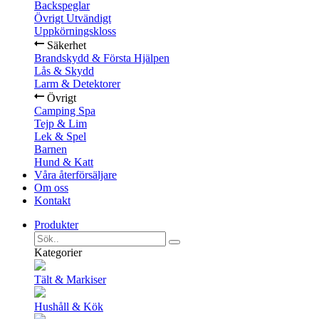
Backspeglar
Övrigt Utvändigt
Uppkörningskloss
Säkerhet
Brandskydd & Första Hjälpen
Lås & Skydd
Larm & Detektorer
Övrigt
Camping Spa
Tejp & Lim
Lek & Spel
Barnen
Hund & Katt
Våra återförsäljare
Om oss
Kontakt
Produkter
Kategorier
Tält & Markiser
Hushåll & Kök