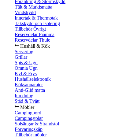
Förankring & Stormskydd
Tält & Markismatta
Vindskydd
Innertak & Thermotak
Takskydd och Isolering
Tillbehör Övrigt
Reservdelar Fiamma
Reservdelar Thule
Hushåll & Kök
Servering
Grillar
Spis & Ugn
Omnia Ugn
Kyl & Frys
Hushållselektronik
Köksapparater
Anti-Glid matta
Inredning
Städ & Tvätt
Möbler
Campingbord
Campingstolar
Solsängar & Strandstol
Förvaringskåp
Tillbehör möbler