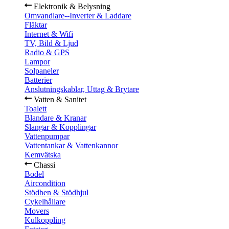
Elektronik & Belysning
Omvandlare--Inverter & Laddare
Fläktar
Internet & Wifi
TV, Bild & Ljud
Radio & GPS
Lampor
Solpaneler
Batterier
Anslutningskablar, Uttag & Brytare
Vatten & Sanitet
Toalett
Blandare & Kranar
Slangar & Kopplingar
Vattenpumpar
Vattentankar & Vattenkannor
Kemvätska
Chassi
Bodel
Aircondition
Stödben & Stödhjul
Cykelhållare
Movers
Kulkoppling