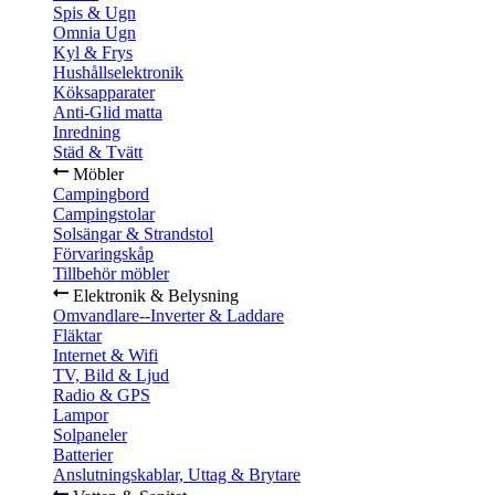
Spis & Ugn
Omnia Ugn
Kyl & Frys
Hushållselektronik
Köksapparater
Anti-Glid matta
Inredning
Städ & Tvätt
Möbler
Campingbord
Campingstolar
Solsängar & Strandstol
Förvaringskåp
Tillbehör möbler
Elektronik & Belysning
Omvandlare--Inverter & Laddare
Fläktar
Internet & Wifi
TV, Bild & Ljud
Radio & GPS
Lampor
Solpaneler
Batterier
Anslutningskablar, Uttag & Brytare