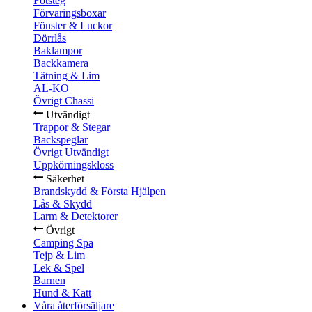
Fotsteg
Förvaringsboxar
Fönster & Luckor
Dörrlås
Baklampor
Backkamera
Tätning & Lim
AL-KO
Övrigt Chassi
Utvändigt
Trappor & Stegar
Backspeglar
Övrigt Utvändigt
Uppkörningskloss
Säkerhet
Brandskydd & Första Hjälpen
Lås & Skydd
Larm & Detektorer
Övrigt
Camping Spa
Tejp & Lim
Lek & Spel
Barnen
Hund & Katt
Våra återförsäljare