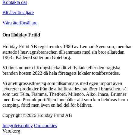
Kontakta oss
Bli återförsäljare
Våra återförsäljare
Om Holiday Fritid
Holiday Fritid AB registrerades 1989 av Lennart Svensson, men han
startade i husvagnsbranschen tillsammans med sin bror allaredan
1963 i Kållered söder om Göteborg.
Vi finns numera i Kungsbacka dit vi flyttade efter den tragiska
branden hösten 2022 då hela företagets lokaler totalförstördes.
Vi är ett grossistföretag som tillsammans med egen import även
levererar produkter från de allra flesta leverantörer i branschen, så
som t.ex Telta, Fiamma, Thetford, Milenco, Alko, Inaca, Brunner
med flera. Produktportföljen innehåller allt som kan behövas inom
camping, fritid men även en hel del för båtlivet.
Copyright ©
2026 Holiday Fritid AB
Integritetspolicy
Om cookies
Varukorg