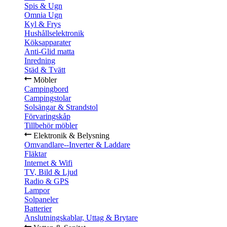
Spis & Ugn
Omnia Ugn
Kyl & Frys
Hushållselektronik
Köksapparater
Anti-Glid matta
Inredning
Städ & Tvätt
Möbler
Campingbord
Campingstolar
Solsängar & Strandstol
Förvaringskåp
Tillbehör möbler
Elektronik & Belysning
Omvandlare--Inverter & Laddare
Fläktar
Internet & Wifi
TV, Bild & Ljud
Radio & GPS
Lampor
Solpaneler
Batterier
Anslutningskablar, Uttag & Brytare