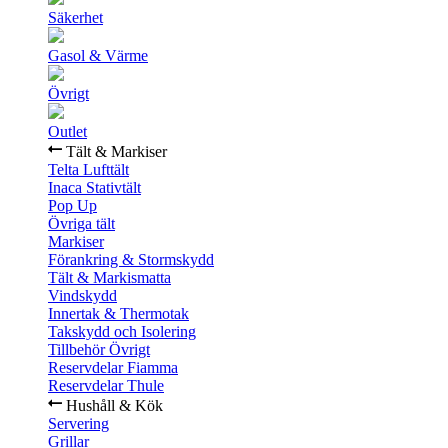
Säkerhet
Gasol & Värme
Övrigt
Outlet
Tält & Markiser
Telta Lufttält
Inaca Stativtält
Pop Up
Övriga tält
Markiser
Förankring & Stormskydd
Tält & Markismatta
Vindskydd
Innertak & Thermotak
Takskydd och Isolering
Tillbehör Övrigt
Reservdelar Fiamma
Reservdelar Thule
Hushåll & Kök
Servering
Grillar