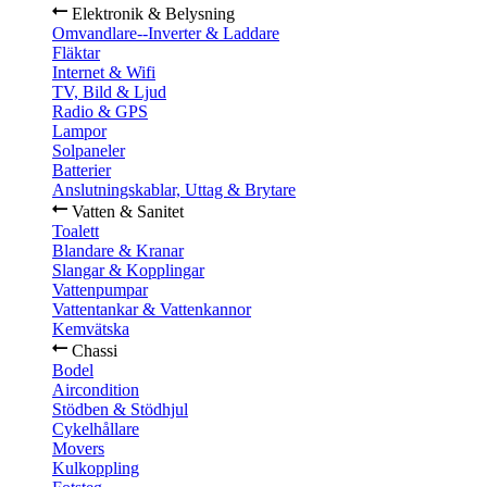
Elektronik & Belysning
Omvandlare--Inverter & Laddare
Fläktar
Internet & Wifi
TV, Bild & Ljud
Radio & GPS
Lampor
Solpaneler
Batterier
Anslutningskablar, Uttag & Brytare
Vatten & Sanitet
Toalett
Blandare & Kranar
Slangar & Kopplingar
Vattenpumpar
Vattentankar & Vattenkannor
Kemvätska
Chassi
Bodel
Aircondition
Stödben & Stödhjul
Cykelhållare
Movers
Kulkoppling