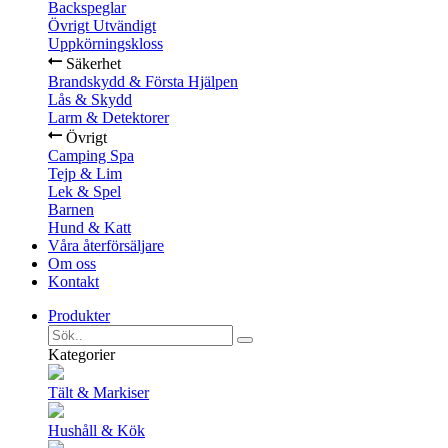
Backspeglar
Övrigt Utvändigt
Uppkörningskloss
Säkerhet
Brandskydd & Första Hjälpen
Lås & Skydd
Larm & Detektorer
Övrigt
Camping Spa
Tejp & Lim
Lek & Spel
Barnen
Hund & Katt
Våra återförsäljare
Om oss
Kontakt
Produkter
Kategorier
Tält & Markiser
Hushåll & Kök