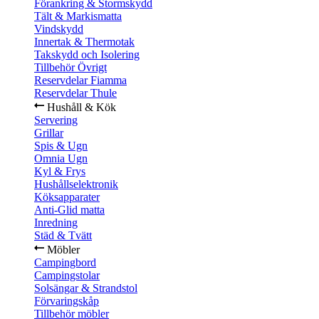
Förankring & Stormskydd
Tält & Markismatta
Vindskydd
Innertak & Thermotak
Takskydd och Isolering
Tillbehör Övrigt
Reservdelar Fiamma
Reservdelar Thule
Hushåll & Kök
Servering
Grillar
Spis & Ugn
Omnia Ugn
Kyl & Frys
Hushållselektronik
Köksapparater
Anti-Glid matta
Inredning
Städ & Tvätt
Möbler
Campingbord
Campingstolar
Solsängar & Strandstol
Förvaringskåp
Tillbehör möbler