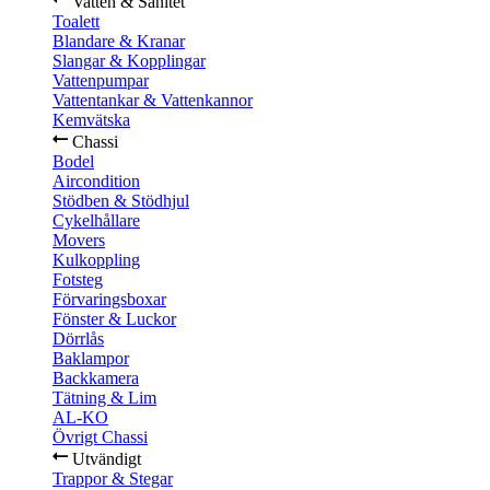
Vatten & Sanitet
Toalett
Blandare & Kranar
Slangar & Kopplingar
Vattenpumpar
Vattentankar & Vattenkannor
Kemvätska
Chassi
Bodel
Aircondition
Stödben & Stödhjul
Cykelhållare
Movers
Kulkoppling
Fotsteg
Förvaringsboxar
Fönster & Luckor
Dörrlås
Baklampor
Backkamera
Tätning & Lim
AL-KO
Övrigt Chassi
Utvändigt
Trappor & Stegar