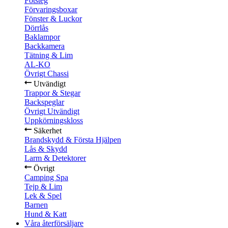
Fotsteg
Förvaringsboxar
Fönster & Luckor
Dörrlås
Baklampor
Backkamera
Tätning & Lim
AL-KO
Övrigt Chassi
Utvändigt
Trappor & Stegar
Backspeglar
Övrigt Utvändigt
Uppkörningskloss
Säkerhet
Brandskydd & Första Hjälpen
Lås & Skydd
Larm & Detektorer
Övrigt
Camping Spa
Tejp & Lim
Lek & Spel
Barnen
Hund & Katt
Våra återförsäljare