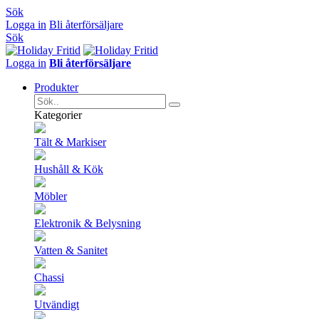
Sök
Logga in
Bli återförsäljare
Sök
Logga in
Bli återförsäljare
Produkter
Kategorier
Tält & Markiser
Hushåll & Kök
Möbler
Elektronik & Belysning
Vatten & Sanitet
Chassi
Utvändigt