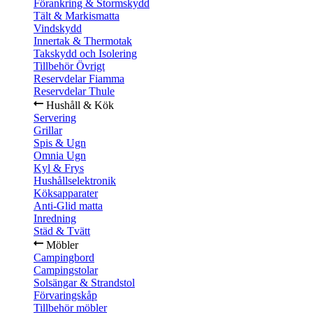
Förankring & Stormskydd
Tält & Markismatta
Vindskydd
Innertak & Thermotak
Takskydd och Isolering
Tillbehör Övrigt
Reservdelar Fiamma
Reservdelar Thule
Hushåll & Kök
Servering
Grillar
Spis & Ugn
Omnia Ugn
Kyl & Frys
Hushållselektronik
Köksapparater
Anti-Glid matta
Inredning
Städ & Tvätt
Möbler
Campingbord
Campingstolar
Solsängar & Strandstol
Förvaringskåp
Tillbehör möbler