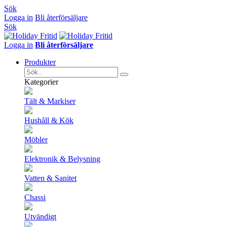
Sök
Logga in
Bli återförsäljare
Sök
Logga in
Bli återförsäljare
Produkter
Kategorier
Tält & Markiser
Hushåll & Kök
Möbler
Elektronik & Belysning
Vatten & Sanitet
Chassi
Utvändigt