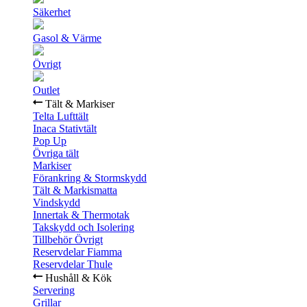
Säkerhet
Gasol & Värme
Övrigt
Outlet
Tält & Markiser
Telta Lufttält
Inaca Stativtält
Pop Up
Övriga tält
Markiser
Förankring & Stormskydd
Tält & Markismatta
Vindskydd
Innertak & Thermotak
Takskydd och Isolering
Tillbehör Övrigt
Reservdelar Fiamma
Reservdelar Thule
Hushåll & Kök
Servering
Grillar