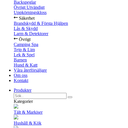
Backspeglar
Övrigt Utvändigt
Uppkörningskloss
Säkerhet
Brandskydd & Första Hjälpen
Lås & Skydd
Larm & Detektorer
Övrigt
Camping Spa
Tejp & Lim
Lek & Spel
Barnen
Hund & Katt
Våra återförsäljare
Om oss
Kontakt
Produkter
Kategorier
Tält & Markiser
Hushåll & Kök