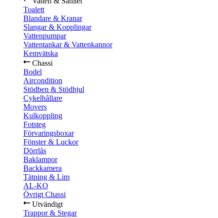
Vatten & Sanitet
Toalett
Blandare & Kranar
Slangar & Kopplingar
Vattenpumpar
Vattentankar & Vattenkannor
Kemvätska
Chassi
Bodel
Aircondition
Stödben & Stödhjul
Cykelhållare
Movers
Kulkoppling
Fotsteg
Förvaringsboxar
Fönster & Luckor
Dörrlås
Baklampor
Backkamera
Tätning & Lim
AL-KO
Övrigt Chassi
Utvändigt
Trappor & Stegar