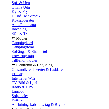
Spis & Ugn
Omnia Ugn
Kyl & Frys
Hushållselektronik
Köksapparater
Anti-Glid matta
Inredning
Städ & Tvätt
Möbler
Campingbord
Campingstolar
Solsängar & Strandstol
Förvaringskåp
Tillbehör möbler
Elektronik & Belysning
Omvandlare--Inverter & Laddare
Fläktar
Internet & Wifi
TV, Bild & Ljud
Radio & GPS
Lampor
Solpaneler
Batterier
Anslutningskablar, Uttag & Brytare