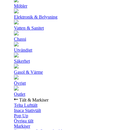
Möbler
Elektronik & Belysning
Vatten & Sanitet
Chassi
Utvändigt
Säkerhet
Gasol & Värme
Övrigt
Outlet
Tält & Markiser
Telta Lufttält
Inaca Stativtält
Pop Up
Övriga tält
Markiser