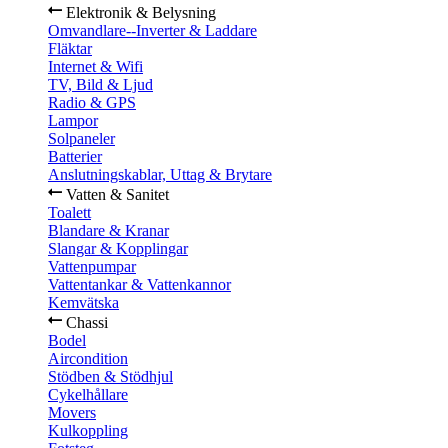
Elektronik & Belysning
Omvandlare--Inverter & Laddare
Fläktar
Internet & Wifi
TV, Bild & Ljud
Radio & GPS
Lampor
Solpaneler
Batterier
Anslutningskablar, Uttag & Brytare
Vatten & Sanitet
Toalett
Blandare & Kranar
Slangar & Kopplingar
Vattenpumpar
Vattentankar & Vattenkannor
Kemvätska
Chassi
Bodel
Aircondition
Stödben & Stödhjul
Cykelhållare
Movers
Kulkoppling