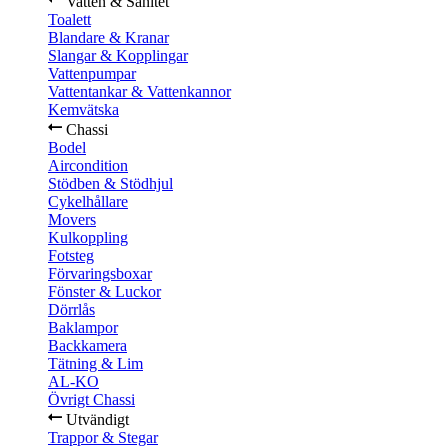
Vatten & Sanitet
Toalett
Blandare & Kranar
Slangar & Kopplingar
Vattenpumpar
Vattentankar & Vattenkannor
Kemvätska
Chassi
Bodel
Aircondition
Stödben & Stödhjul
Cykelhållare
Movers
Kulkoppling
Fotsteg
Förvaringsboxar
Fönster & Luckor
Dörrlås
Baklampor
Backkamera
Tätning & Lim
AL-KO
Övrigt Chassi
Utvändigt
Trappor & Stegar