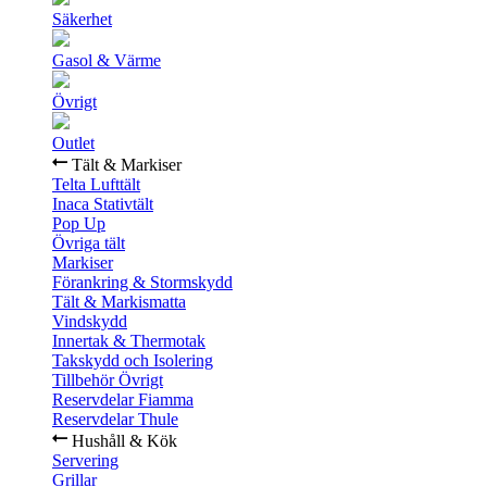
Säkerhet
Gasol & Värme
Övrigt
Outlet
Tält & Markiser
Telta Lufttält
Inaca Stativtält
Pop Up
Övriga tält
Markiser
Förankring & Stormskydd
Tält & Markismatta
Vindskydd
Innertak & Thermotak
Takskydd och Isolering
Tillbehör Övrigt
Reservdelar Fiamma
Reservdelar Thule
Hushåll & Kök
Servering
Grillar