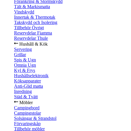
Förankring & Stormskydd
Tält & Markismatta
Vindskydd
Innertak & Thermotak
Takskydd och Isolering
Tillbehör Övrigt
Reservdelar Fiamma
Reservdelar Thule
Hushåll & Kök
Servering
Grillar
Spis & Ugn
Omnia Ugn
Kyl & Frys
Hushållselektronik
Köksapparater
Anti-Glid matta
Inredning
Städ & Tvätt
Möbler
Campingbord
Campingstolar
Solsängar & Strandstol
Förvaringskåp
Tillbehör möbler