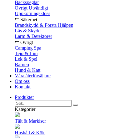
Backspeglar
Övrigt Utvändigt
Uppkörningskloss
Säkerhet
Brandskydd & Första Hjälpen
Lås & Skydd
Larm & Detektorer
Övrigt
Camping Spa
Tejp & Lim
Lek & Spel
Barnen
Hund & Katt
Våra återförsäljare
Om oss
Kontakt
Produkter
Kategorier
Tält & Markiser
Hushåll & Kök