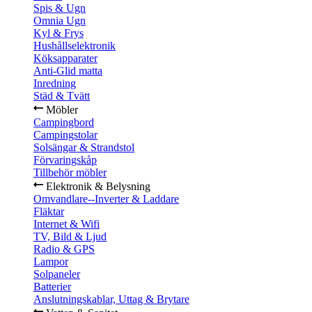
Spis & Ugn
Omnia Ugn
Kyl & Frys
Hushållselektronik
Köksapparater
Anti-Glid matta
Inredning
Städ & Tvätt
Möbler
Campingbord
Campingstolar
Solsängar & Strandstol
Förvaringskåp
Tillbehör möbler
Elektronik & Belysning
Omvandlare--Inverter & Laddare
Fläktar
Internet & Wifi
TV, Bild & Ljud
Radio & GPS
Lampor
Solpaneler
Batterier
Anslutningskablar, Uttag & Brytare