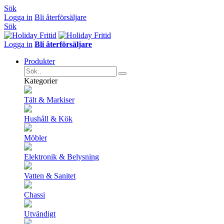
Sök
Logga in
Bli återförsäljare
Sök
Logga in
Bli återförsäljare
Produkter
Kategorier
Tält & Markiser
Hushåll & Kök
Möbler
Elektronik & Belysning
Vatten & Sanitet
Chassi
Utvändigt