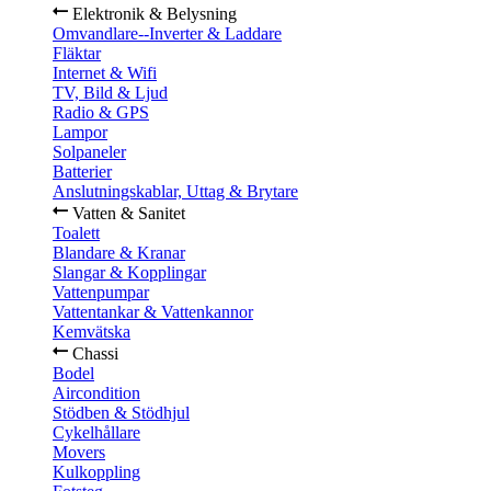
Elektronik & Belysning
Omvandlare--Inverter & Laddare
Fläktar
Internet & Wifi
TV, Bild & Ljud
Radio & GPS
Lampor
Solpaneler
Batterier
Anslutningskablar, Uttag & Brytare
Vatten & Sanitet
Toalett
Blandare & Kranar
Slangar & Kopplingar
Vattenpumpar
Vattentankar & Vattenkannor
Kemvätska
Chassi
Bodel
Aircondition
Stödben & Stödhjul
Cykelhållare
Movers
Kulkoppling