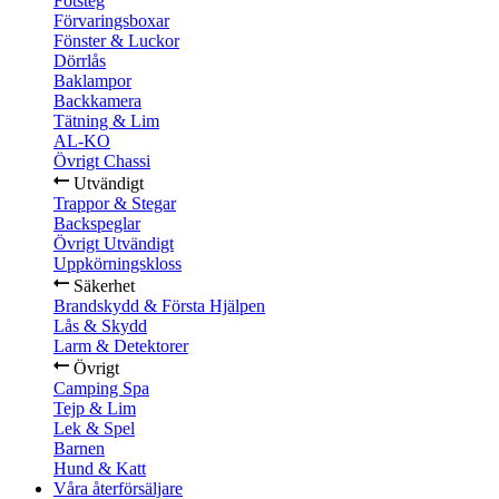
Fotsteg
Förvaringsboxar
Fönster & Luckor
Dörrlås
Baklampor
Backkamera
Tätning & Lim
AL-KO
Övrigt Chassi
Utvändigt
Trappor & Stegar
Backspeglar
Övrigt Utvändigt
Uppkörningskloss
Säkerhet
Brandskydd & Första Hjälpen
Lås & Skydd
Larm & Detektorer
Övrigt
Camping Spa
Tejp & Lim
Lek & Spel
Barnen
Hund & Katt
Våra återförsäljare