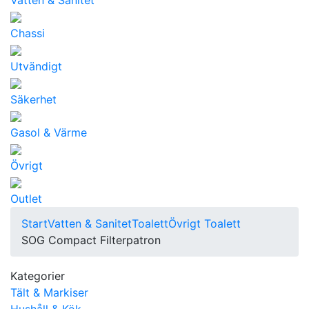
Chassi
Utvändigt
Säkerhet
Gasol & Värme
Övrigt
Outlet
Start
Vatten & Sanitet
Toalett
Övrigt Toalett
SOG Compact Filterpatron
Kategorier
Tält & Markiser
Hushåll & Kök