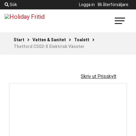
Sök
Logga in
Bli återförsäljare
Start
Vatten & Sanitet
Toalett
Thetford C502-X Elektrisk Vänster
Skriv ut Prisskylt