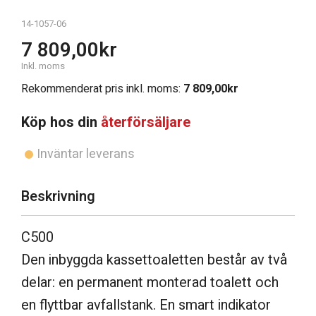
14-1057-06
7 809,00
kr
Inkl. moms
Rekommenderat pris inkl. moms:
7 809,00
kr
Köp hos din
återförsäljare
Inväntar leverans
Beskrivning
C500
Den inbyggda kassettoaletten består av två
delar: en permanent monterad toalett och
en flyttbar avfallstank. En smart indikator