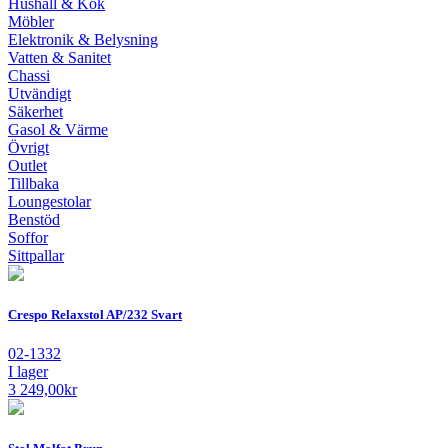
Hushåll & Kök
Möbler
Elektronik & Belysning
Vatten & Sanitet
Chassi
Utvändigt
Säkerhet
Gasol & Värme
Övrigt
Outlet
Tillbaka
Loungestolar
Benstöd
Soffor
Sittpallar
Crespo Relaxstol AP/232 Svart
02-1332
I lager
3 249,00
kr