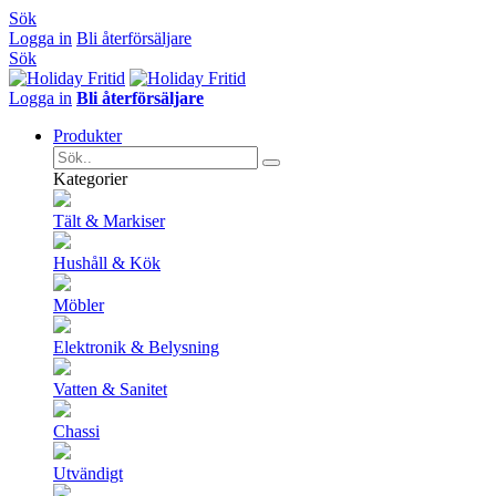
Sök
Logga in
Bli återförsäljare
Sök
Logga in
Bli återförsäljare
Produkter
Kategorier
Tält & Markiser
Hushåll & Kök
Möbler
Elektronik & Belysning
Vatten & Sanitet
Chassi
Utvändigt