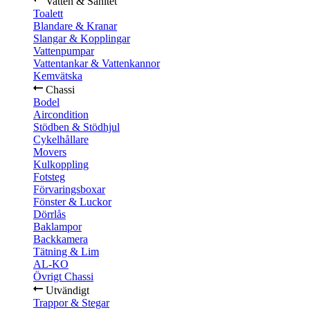
Vatten & Sanitet
Toalett
Blandare & Kranar
Slangar & Kopplingar
Vattenpumpar
Vattentankar & Vattenkannor
Kemvätska
Chassi
Bodel
Aircondition
Stödben & Stödhjul
Cykelhållare
Movers
Kulkoppling
Fotsteg
Förvaringsboxar
Fönster & Luckor
Dörrlås
Baklampor
Backkamera
Tätning & Lim
AL-KO
Övrigt Chassi
Utvändigt
Trappor & Stegar