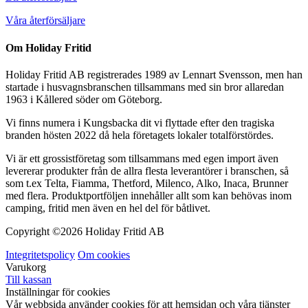
Våra återförsäljare
Om Holiday Fritid
Holiday Fritid AB registrerades 1989 av Lennart Svensson, men han
startade i husvagnsbranschen tillsammans med sin bror allaredan
1963 i Kållered söder om Göteborg.
Vi finns numera i Kungsbacka dit vi flyttade efter den tragiska
branden hösten 2022 då hela företagets lokaler totalförstördes.
Vi är ett grossistföretag som tillsammans med egen import även
levererar produkter från de allra flesta leverantörer i branschen, så
som t.ex Telta, Fiamma, Thetford, Milenco, Alko, Inaca, Brunner
med flera. Produktportföljen innehåller allt som kan behövas inom
camping, fritid men även en hel del för båtlivet.
Copyright ©
2026 Holiday Fritid AB
Integritetspolicy
Om cookies
Varukorg
Till kassan
Inställningar för cookies
Vår webbsida använder cookies för att hemsidan och våra tjänster