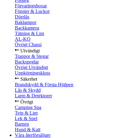
Fotsteg
Förvaringsboxar
Fönster & Luckor
Dörrlås
Baklampor
Backkamera
Tätning & Lim
AL-KO
Övrigt Chassi
Utvändigt
Trappor & Stegar
Backspeglar
Övrigt Utvändigt
Uppkörningskloss
Säkerhet
Brandskydd & Första Hjälpen
Lås & Skydd
Larm & Detektorer
Övrigt
Camping Spa
Tejp & Lim
Lek & Spel
Barnen
Hund & Katt
Våra återförsäljare