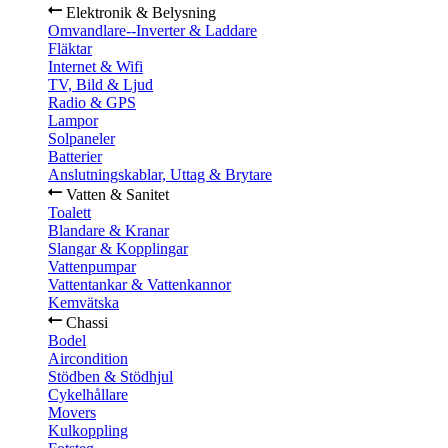
Elektronik & Belysning
Omvandlare--Inverter & Laddare
Fläktar
Internet & Wifi
TV, Bild & Ljud
Radio & GPS
Lampor
Solpaneler
Batterier
Anslutningskablar, Uttag & Brytare
Vatten & Sanitet
Toalett
Blandare & Kranar
Slangar & Kopplingar
Vattenpumpar
Vattentankar & Vattenkannor
Kemvätska
Chassi
Bodel
Aircondition
Stödben & Stödhjul
Cykelhållare
Movers
Kulkoppling