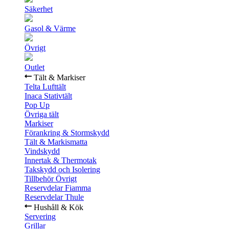
Säkerhet
Gasol & Värme
Övrigt
Outlet
Tält & Markiser
Telta Lufttält
Inaca Stativtält
Pop Up
Övriga tält
Markiser
Förankring & Stormskydd
Tält & Markismatta
Vindskydd
Innertak & Thermotak
Takskydd och Isolering
Tillbehör Övrigt
Reservdelar Fiamma
Reservdelar Thule
Hushåll & Kök
Servering
Grillar