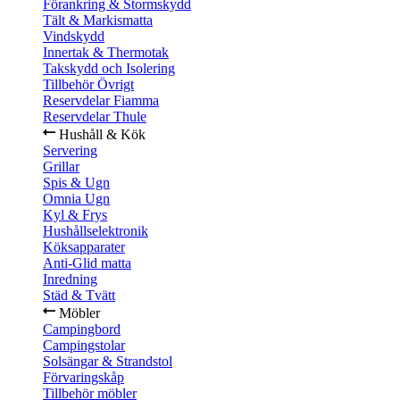
Förankring & Stormskydd
Tält & Markismatta
Vindskydd
Innertak & Thermotak
Takskydd och Isolering
Tillbehör Övrigt
Reservdelar Fiamma
Reservdelar Thule
Hushåll & Kök
Servering
Grillar
Spis & Ugn
Omnia Ugn
Kyl & Frys
Hushållselektronik
Köksapparater
Anti-Glid matta
Inredning
Städ & Tvätt
Möbler
Campingbord
Campingstolar
Solsängar & Strandstol
Förvaringskåp
Tillbehör möbler