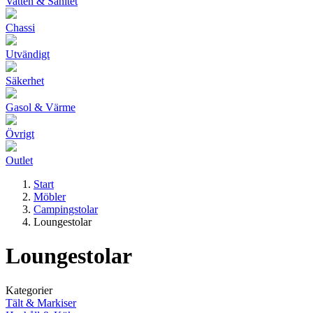
Vatten & Sanitet
Chassi
Utvändigt
Säkerhet
Gasol & Värme
Övrigt
Outlet
Start
Möbler
Campingstolar
Loungestolar
Loungestolar
Kategorier
Tält & Markiser