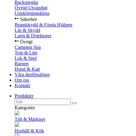
Backspeglar
Övrigt Utvändigt
Uppkörningskloss
Säkerhet
Brandskydd & Första Hjälpen
Lås & Skydd
Larm & Detektorer
Övrigt
Camping Spa
Tejp & Lim
Lek & Spel
Barnen
Hund & Katt
Våra återförsäljare
Om oss
Kontakt
Produkter
Kategorier
Tält & Markiser
Hushåll & Kök