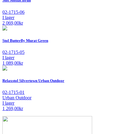
Stol Molfat Brun
02-1715-06
I lager
2 069,00
kr
Stol Butterfly Murat Green
02-1715-05
I lager
1 089,00
kr
Relaxstol Silvertown Urban Outdoor
02-1715-01
Urban Outdoor
I lager
1 269,00
kr