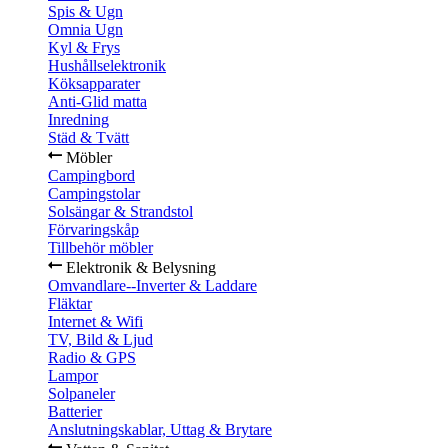
Spis & Ugn
Omnia Ugn
Kyl & Frys
Hushållselektronik
Köksapparater
Anti-Glid matta
Inredning
Städ & Tvätt
Möbler
Campingbord
Campingstolar
Solsängar & Strandstol
Förvaringskåp
Tillbehör möbler
Elektronik & Belysning
Omvandlare--Inverter & Laddare
Fläktar
Internet & Wifi
TV, Bild & Ljud
Radio & GPS
Lampor
Solpaneler
Batterier
Anslutningskablar, Uttag & Brytare